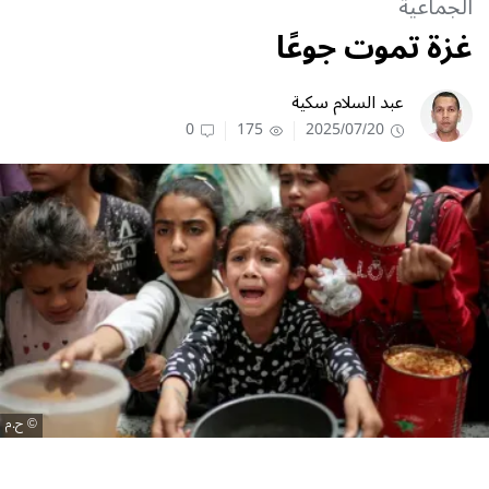
الجماعية
غزة تموت جوعًا
عبد السلام سكية
0
175
2025/07/20
ح.م