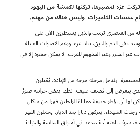
وتركت غزة لمصيرها، تركتها لكمشة من اليهود
أمام عدسات الكاميرات، وليس هناك من مهتم.
املة من العنصري ترمب والذين يسيطرون الآن على
سف في الدم والدين، تباد غزة. ورغم الاصوات القليلة
ياب غير المبرر وغير المفهوم للعرب، لا يمكن حشره إلا في
ستمرة، وتدخل مرحلة حرجة من الإبادة، يُقتلون
الذي يتعرض إلى قصف عنيف، تظهر بعض جوانبه صورٌ
ن لها أن تؤطر حقيقة معاناة الراحلين قهرا من سكان
 وجثث الشهداء، يتركون ديارا بعد الديار، يحملون القهر
ة، شرف باعته أمة محمد في أسواق النخاسة والخيانة