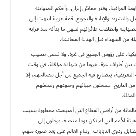
مة العراقية، وفتر حماسُ إيران، وأحكم الصهاينة
والتشريد والإبادة والتجويع. قمة عربية انتهت إلى
هاينة وانطلقت طائراتهم لتنهي ما بدأته منذ قرابة
 من الشهداء قبل الهدنة المخادعة.
لأمريكية، على رؤوس الجميع في غزة، ولا تنسى نصيب
ت بين أطراف غزة، هروبا من شهادة مؤجَّلة، في وقت
لتعريفية، يتصارع فيه الجميع من أجل مصالحهم، إلا
من التاريخ، يسجلون خيباتهم وخنوعهم وضعفهم
مذلة.
حل الفلسطينيون من الشجاعية ومن أكثر من 65 بالمائة من أراضي القطاع التي أصبحت محظورة بسبب
يئة الأمم التي لم تكن يوما متحدة، يرحلون إلى
ابل ودوي الدبابات، وينام العالم على بعد صورة منهم،