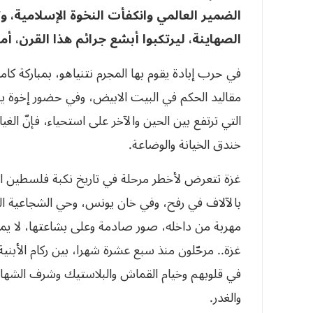
الضمير العالمي وانكفأت النخوة الإسلامية، 
الصهاينة، ليرتكبوا أبشع جرائم هذا القرن، 
في حرب إبادة يقوم بها المجرم نتنياهو، بمباركة ك
مقاليد الحكم في البيت الابيض، وفي حضور إخوة يو
التي ترتفع بين الحين والآخر على استحياء، فإنّ الغ
خندق الخيانة والوضاعة.
غزة تتعرض لأخطر مرحلة في تاريخ نكبة فلسطين الم
بالآلاف في رفح، وفي خان يونس، وحي الشجاعية 
مهربة من داخله، صور صادمة وعلى بشاعتها، لا يمك
غزة.. مرحّلون منذ سبع عشرة شهرا، بين ركام الأبنية
في قلوبهم وخيام القماش والبلاستيك وشرف الشهاد
والغدر.