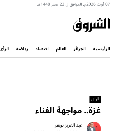
07 أوت 2026م, الموافق ل 22 صفر 1448هـ
الرئيسية
الجزائر
العالم
اقتصاد
رياضة
الرأي
الرأي
غزة.. مواجهة الفناء
عبد العزيز تويقر