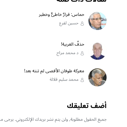
حماس: قرارٌ خاطئٌ وخطير
حسين لقرع
حذفُ العربية!
د محمد مراح
معركة طوفان الأقصى لم تنته بعد!
محمد سليم قلالة
أضف تعليقك
جميع الحقول مطلوبة, ولن يتم نشر بريدك الإلكتروني. يرجى منك