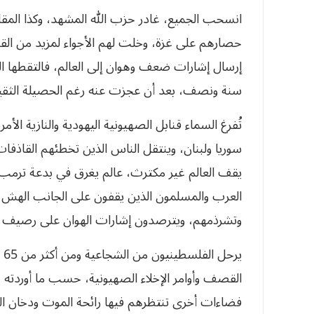
انسحب الجميع، غادر حزب الله المشهد، وكذا المقاو
حصارهم على غزة، وخلت لهم الأجواء لمزيد من القتل 
إرسال إشارات ضعف وهوان إلى العالم، فالتقطها الص
سنة ونصف، بعد أن عجزت عنه رغم الحصيلة الثقيلة
تُفرغ السماء قنابل الصهيونية اليهودية والنازية ا
سوريا ولبنان، وينتقل الناس الذين تخطئهم القاذفا
يقف العالم غير مكترث، عالم يغرق في بدعة ترمب ا
العرب والمسلمون الذين يقفون على الجانب الهش 
وتشرذمهم، ويترصدون إشارات الهوان على رصيف ال
ير
القصف وأوامر الإخلاء الصهيونية، حسب ما أوردته ه
فضاءات أخرى تنتظرهم فيها رائحة الموت ودخان القن