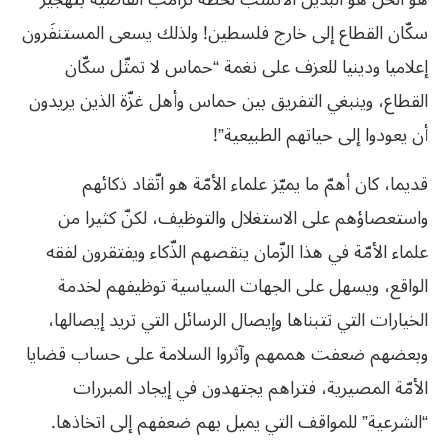
سكّان القطاع إلى خارج فلسطين! ولذلك يسعى المستنفَرون
إعلاميا ودينيا للعزف على نغمة “حماس لا تمثّل سكّان
القطاع، وينبغي التفريق بين حماس وأهل غزّة الذين يريدون
أن يعودوا إلى حياتهم الطبيعية”!
قديما، كان أهمّ ما يميّز علماء الأمّة هو اتّقاد ذكائهم
واستعصاؤهم على الاستغلال والتوظيف، لكنّ كثيرا من
علماء الأمّة في هذا الزّمان ينقصهم الذّكاء ويفتقرون لفقه
الواقع، ويسهل على الجهات السياسية توظيفهم لخدمة
الخيارات التي تتبناها وإيصال الرسائل التي تريد إيصالها،
وبعضهم ضعفت هممهم وآثروا السلامة على حساب قضايا
الأمّة المصيرية، فتراهم يجتهدون في إيجاد المبررات
“الشرعية” للمواقف التي يميل بهم ضعفهم إلى اتخاذها.