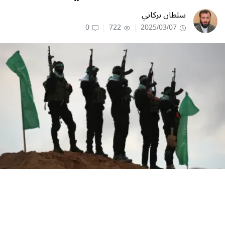
سلطان بركاني
0
722
2025/03/07