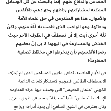
المقدس والدّفاع عنهم، إنّما بالبحث عن كلّ الوسائل
الممكنة لمشاركتهم رباطهم وجهادهم، بالأنفس
والأموال. هذا هو المفترض في حقّ علماء الأمّة
ودعاتها، وهو الواجب الذي قامت به ثلّة منهم، ولكنّ
ثلّة أخرى أبت إلا أن تصطفّ في الطّرف الآخر حيث
الخذلان والمسارعة في اليهود! لا بل إنّ بعضهم
رضوا لأنفسهم بأن ينخرطوا في مخطّط تصفية
المقاومة!
في الأيام الماضية، تداعى ملايين المسلمين الذين لم يُحرّف
الاصطفاف الطائفي فطرتهم لاستنكار كلمات الداعية
الكويتي “عثمان الخميس” التي وصف فيها حركة المقاومة
الإسلامية “حماس” بأنّها “منحرفة” وتسير في طريق سيّئ..
وكان يفترض في الشيخ السلفيّ! أن يعود أدراجه ويراجع