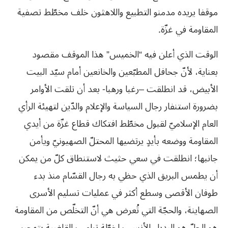
موقفا يريده مدمنو التطبيع واللاهثون خلف مخطّط تصفية
المقاومة في غزّة.
الوقت الذي أعلن فيه “الخميس” هذا الموقف مقصود
بعناية، لأنّ جحافل المطبّعين والخانعين أمام سيّد البيت
الأبيض، قد انطلقت –رغبا ورهبا- بعد أن تلقت الأوامر
بضرورة استنفار رجال السياسة والإعلام والدّين لتهيئة الرأي
العام الإسلاميّ لقبول مخطّط افتكاك قطاع غزّة من أيدي
المقاومة ووضعه بأيدٍ يرتضيها المحتلّ الصهيونيّ ويأمن
جانبها؛ انطلقت في سعي حثيث لاستنطاق كلّ من يمكن
أن يطمس البريق الذي حظي به رجال القسّام منذ بدء
طوفان الأقصى وسطع أكثر في عمليات تسليم الأسرى
الصهاينة، والحجّة التي تُعرض هي أنّ التخلّص من المقاومة
هو الحلّ هو البديل الأنسب لخطّة ترامب القاضية بتهجير