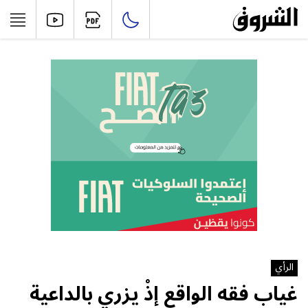
الرأي
غياب فقه الواقع إذْ يزري بالداعية