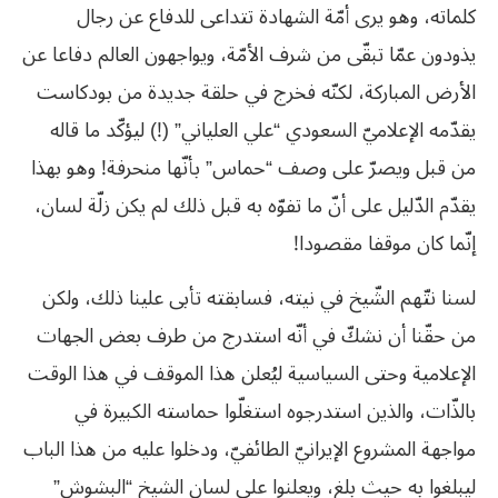
كلماته، وهو يرى أمّة الشهادة تتداعى للدفاع عن رجال
يذودون عمّا تبقّى من شرف الأمّة، ويواجهون العالم دفاعا عن
الأرض المباركة، لكنّه فخرج في حلقة جديدة من بودكاست
يقدّمه الإعلاميّ السعودي “علي العلياني” (!) ليؤكّد ما قاله
من قبل ويصرّ على وصف “حماس” بأنّها منحرفة! وهو بهذا
يقدّم الدّليل على أنّ ما تفوّه به قبل ذلك لم يكن زلّة لسان،
إنّما كان موقفا مقصودا!
لسنا نتّهم الشّيخ في نيته، فسابقته تأبى علينا ذلك، ولكن
من حقّنا أن نشكّ في أنّه استدرج من طرف بعض الجهات
الإعلامية وحتى السياسية ليُعلن هذا الموقف في هذا الوقت
بالذّات، والذين استدرجوه استغلّوا حماسته الكبيرة في
مواجهة المشروع الإيرانيّ الطائفيّ، ودخلوا عليه من هذا الباب
ليبلغوا به حيث بلغ، ويعلنوا على لسان الشيخ “البشوش”