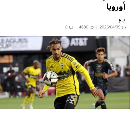
أوروبا
ع. ع
0
4680
2025/04/05