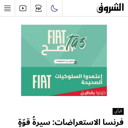
الرأي
فرنسا الاستعراضات: سيرةُ قوّةٍ