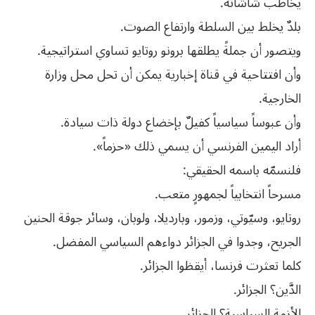
يخاطب شاشاته.
بلدٌ يخلط بين السلطة وارتفاع الصوت.
ويتصور أن جملةً يطلقها برونو روتايو تساوي استراتيجية.
وأن افتتاحية في قناة إخبارية يمكن أن تحل محل وزارة
الخارجية.
وأن عبوساً سياسياً كفيلٌ بإخضاع دولة ذات سيادة.
أراد اليمين الفرنسي أن يسمي ذلك «حزماً».
فلنسمّه باسمه الحقيقي:
مسرحاً انتخابياً لجمهورٍ متعب.
روتايو، وسيّوتي، وزمور، وبارديلا، ولوبان، وسائر جوقة الحنين
الجريح، وجدوا في الجزائر دواءهم السياسي المفضل.
كلما تعثرت فرنسا، أيقظوا الجزائر.
الدَّين؟ الجزائر.
الأزمة السياسية؟ الجزائر.