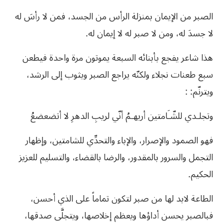
الصبر
من
الإيمان
بمنزلة
الرأس
من
الجسد،
فمن
لا
رأسَ
له
لا
جسدَ
له،
ومن
لا
صبر
له
لا
إيمان
له
.
هذا
شاعر
يفجع
بأبنائه
السبعة
يموتون
مرة
واحدة
فيطعن
سبع
طعنات
نجلاء
ولكنّه
يراجع
الصبر
ويثوب
إلى
الرشد،
ويترنّم:
:
وتجلـدي
للشّـَامتين
أريهـمُ
أنّي
لريبِ
الدهرِ
لا
أتضعضعُ
فهو
الصمود
والإصرار،
والإباء
والتحدِّي
للشامتين،
وإظهار
التجمل
والسرور
بالمقدور،
والرضا
بالقضاء،
والتسليم
للعزيز
الحكيم
.
الطاعة
لابد
لها
من
صبر
لتكون
تماماً
على
الذي
أحسن،
فبالصبر
يحسن
أداؤها
ويعظم
إخلاصها،
ويتجلَّى
صدقها،