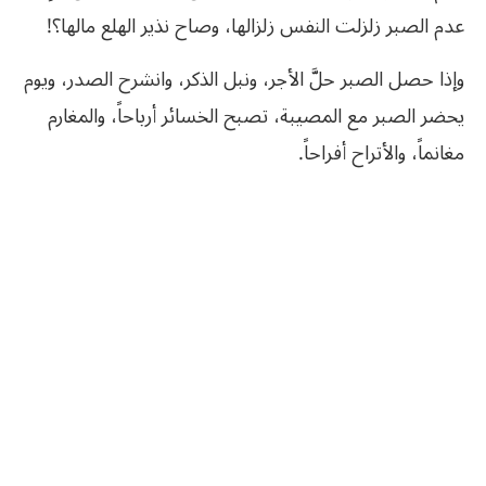
عدم
الصبر
زلزلت
النفس
زلزالها،
وصاح
نذير
الهلع
مالها؟
!
وإذا
حصل
الصبر
حلَّ
الأجر،
ونبل
الذكر،
وانشرح
الصدر،
ويوم
يحضر
الصبر
مع
المصيبة،
تصبح
الخسائر
أرباحاً،
والمغارم
مغانماً،
والأتراح
أفراحاً
.