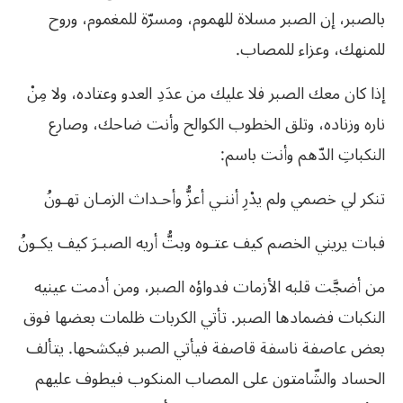
بالصبر،
إن
الصبر
مسلاة
للهموم،
ومسرّة
للمغموم،
وروح
للمنهك،
وعزاء
للمصاب
.
إذا
كان
معك
الصبر
فلا
عليك
من
عدَدِ
العدو
وعتاده،
ولا
مِنْ
ناره
وزناده،
وتلق
الخطوب
الكوالح
وأنت
ضاحك،
وصارع
النكباتِ
الدّهم
وأنت
باسم
:
تنكر
لي
خصمي
ولم
يدْرِ
أننـي
أعزُّ
وأحـداث
الزمـان
تهـونُ
فبات
يريني
الخصم
كيف
عتـوه
وبتُّ
أريه
الصبـرَ
كيف
يكـونُ
من أضجَّت قلبه الأزمات فدواؤه الصبر، ومن أدمت عينيه
النكبات فضمادها الصبر. تأتي الكربات ظلمات بعضها فوق
بعض عاصفة ناسفة قاصفة فيأتي الصبر فيكشحها. يتألف
الحساد والشّامتون على المصاب المنكوب فيطوف عليهم