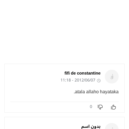
fifi de constantine
2012/06/07 - 11:18
atala allaho hayataka.
0
بدون اسم