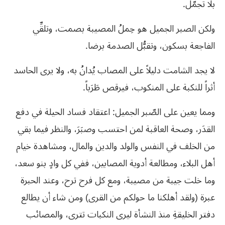
بلا
تجمّل
.
ولكن
الصبر
الجميل
هو
حِملُ
المصيبة
بصمت،
وتلقِّي
الفاجعة
بسكون،
وتقبُّل
الصدمة
برضا
.
لا
يجد
الشامت
دليلاً
على
المصاب
يُدانُ
به،
ولا
يرى
الحاسد
أثراً
للنكبة
على
المنكوب،
فيرقص
طَرَباً
.
ومما يعين على الصّبر الجميل: اعتقاد فساد الحيلة في دفع
القدَر، وصحة العاقبة لمن احتسب وصبَرَ، والنظر فيما بقي
من الخلف في النفس والولد والدين والمال، ومشاهدة خيام
أهل البلاء، ومطالعة أدوية المصابين، ففي كل وادٍ بنو سعد،
وما خلت جيبة من مصيبة، ومع كل فرح ترح، وعند الحبرة
عبرة (ولقد أهلكنا ما حولكم من القرى) ومن شاء أن يطالع
دفتر الخليقةِ منذ النشأة ليرى النكبات تترى، والمصائب