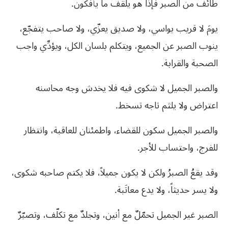
طائف من الصبر فإذا هو يلقف ما يأفكون.
يومَ
لا
قريب
يواسي،
ولا
صديق
يعزّي،
ولا
صاحب
يتفجّع،
ينوب
الصبر
عن
الجميع،
ويتكلم
بلسان
الكل،
ويؤدِّي
واجب
الصحبة
والقرابة
.
والصبر
الجميل
لا
شكوى
فيه
فلا
يخدش
وجه
محاسنه
اعتراض
ولا
يلثم
تاجه
تسخط
.
والصبر
الجميل
سكون
للقضاء،
واطمئنان
للعاقبة،
وانتظار
للفرج،
واحتساب
للأجر
.
وقد
يقعُ
الصبرُ
ولكن
لا
يكون
جميلاً،
فلا
يكتم
صاحبه
شكوى،
ولا
يسر
حديثاً،
ولا
يدع
معاتَبة
.
الصبر
غير
الجميل
تحمّلٌ
مع
أنين،
وتجلدٌ
مع
تكلّف،
وتصبّرٌ