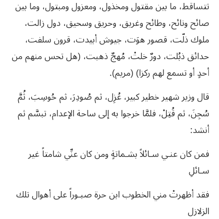
تتساقط، ما بين مقتول ومخذول، ومعزول ومبتول، وما بين
صائح ونائح، وطائح وغريق، وحريق وسحيق، دول زالت،
ملوك ذلّت، قصور هوَت، جيوش أبيدت، قرون
سلفت،
حدائق
ذبُلت،
دورٌ
خلتْ،
مُهجٌ
ذهبت،
(هل
تحس
منهم
من
أحدٍ
أو
تسمع
لهم
ركزا)
(مريم)
.
قال
وزير
شهير
خطير
كبير،
عُزِل،
ثم
صُودِرَ،
ثم
حُوسِبَ،
ثُمَّ
سُجِنَ،
ثم
قُتِلْ،
فلمَّا
خرجوا
به
إلى
ساحة
الإعدام،
تبسَّم
ثم
أنشد
:
فمن
كان
عنـي
سـائلاً
بشـماتةٍ
ومن
كان
عنِّي
شامتاً
غير
سـائلِ
فقد
أظهرتْ
مني
الخطوب
ابن
حرة
صبـوراً
على
أهوال
تلك
الزلازل