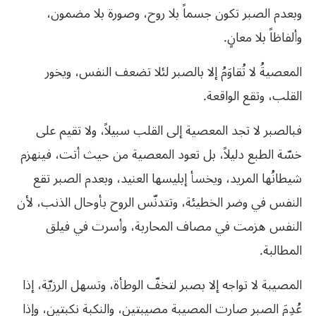
وبعدم
الصبر
تكون
جسماً
بلا
روح،
وصورة
بلا
مضمون،
وألفاظاً
بلا
معانٍ
.
المعصيةُ
لا
تُقاوَمُ
إلا
بالصبر
لئلا
تضعف
النفس،
ويخور
القلب،
وتقع
الواقعة
.
فبالصبر لا تجد المعصية إلى القلب سبيلاً، ولا تقيم على
خسّة الطبع دليلاً، بل تعود المعصية من حيث أتت، فينهزم
شيطانُها المريد، ويخسأ إبليسها العنيد، وبعدم الصبر تقع
النفس في وضر الخطيئة، وتتدنّس الروح بأوحال الذنب، لأن
النفس هزمت في مصاف المحاربة، وأسرت في
فيلق
المطالبة
.
المصيبة
لا
تواجه
إلا
بصبر
لتخفّ
الوطأة،
وتسهل
الرزيّة،
إذا
عُدِمَ
الصبر
صارت
المصيبة
مصيبتين،
والنكبة
نكبتين،
وإذا