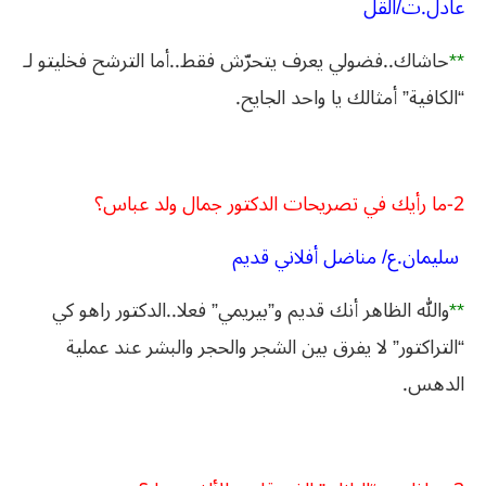
عادل.ت/القل
**
حاشاك..فضولي يعرف يتحرّش فقط..أما الترشح فخليتو لـ
“الكافية” أمثالك يا واحد الجايح.
2-ما رأيك في تصريحات الدكتور جمال ولد عباس؟
سليمان.ع/ مناضل أفلاني قديم
**
والله الظاهر أنك قديم و”بيريمي” فعلا..الدكتور راهو كي
“التراكتور” لا يفرق بين الشجر والحجر والبشر عند عملية
الدهس.