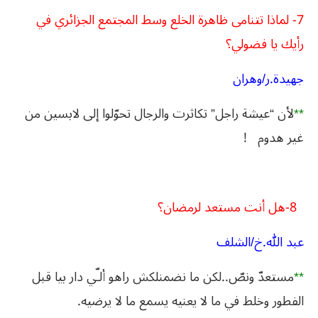
7- لماذا تتنامى ظاهرة الخلع وسط المجتمع الجزائري في
رأيك يا فضولي؟
جهيدة.ر/وهران
**
لأن “عيشة راجل” تكاثرت والرجال تحوّلوا إلى لابسين من
غير هدوم
!
8-هل أنت مستعد لرمضان؟
عبد الله.خ/الشلف
**
مستعدّ ونصّ..لكن ما نضمنلكش راهو ألـّي دار بيا قبل
الفطور وخلط في ما لا يعنيه يسمع ما لا يرضيه.