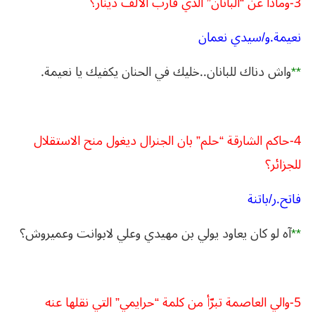
3-وماذا عن “البانان” الذي قارب الألف دينار؟
نعيمة.و/سيدي نعمان
**
واش دناك للبانان..خليك في الحنان يكفيك يا نعيمة.
4-حاكم الشارقة “حلم” بان الجنرال ديغول منح الاستقلال
للجزائر؟
فاتح.ر/باتنة
**
آه لو كان يعاود يولي بن مهيدي وعلي لابوانت وعميروش؟
5-والي العاصمة تبرّأ من كلمة “حرايمي” التي نقلها عنه