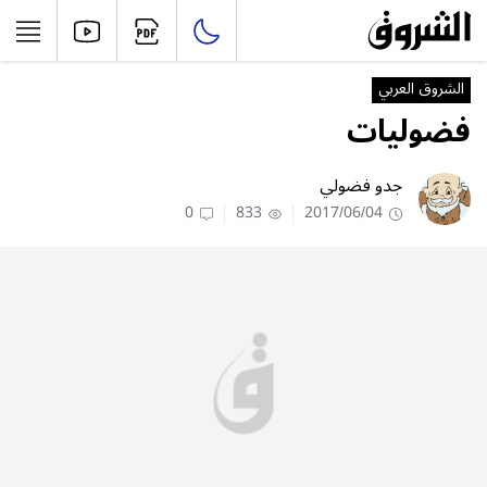
الشروق العربي
فضوليات
جدو فضولي
0
833
2017/06/04