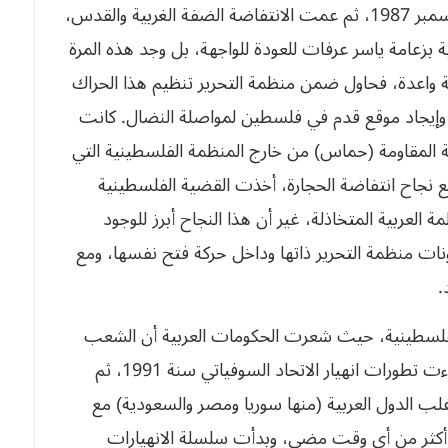
الأولى لانتفاضة الحجارة الفلسطينية في يوم 08 ديسمبر 1987، ثم عمت الانتفاضة الضفة الغربية والقدس،
بزعامة ياسر عرفات للعودة للواجهة، بل وجد هذه المرة
واعدة، فحاول ضمن منظمة التحرير تنظيم هذا الحراك
إيجاد موقع قدم في فلسطين لمواصلة النضال. كانت
ة المقاومة (حماس) من خارج المنظمة الفلسطينية التي
 عن وجودها العلني في 15 ديسمبر 1987. مع نجاح انتفاضة الحجارة، أخذت القضية الفلسطينية
العربية المتخاذلة، غير أن هذا النجاح أبرز للوجود
نات منظمة التحرير ذاتها وداخل حركة فتح نفسها، ومع
.
الفلسطينية، حيث شعرت الحكومات العربية أن الشعب
الفلسطيني بدأ يأخذ زمام المبادرة بعيدا عنها، ثم جاءت تطورات انهيار الاتحاد السوفياتي سنة 1991، ثم
غلب الدول العربية (منها سوريا ومصر والسعودية) مع
أكثر من أي وقت مضى، وبدأت سلسلة الانهيارات