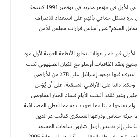
العربية على خطى كامب ديفد، فكان الاختراق الجماعي الأول في مؤتمر مدريد في نوفمبر 1991 كنتيجة
ل مرة بشكل جماعي بأنهم على استعداد للاعتراف
مقابل السلام” على أساس قرارات مجلس الأمن
لأولى قرر ياسر عرفات تجاوز الأنظمة العربية لأول مرة
الجميع بعقد اتفاقيات أوسلو مع الكيان الصهيوني تمت
اعترف فيها بوجود إسرائيل على 78٪ من الأراضي
كما ذاتيا على الأراضي المتبقية، على أن يُؤَجل
ئين وغير ذلك. أثبتت الأيام فساد الخيار التفاوضي،
ة ولم تمنحها شيئا مما تعهدت به مما أعطى المصداقية
سها حركة حماس وذراعها العسكري كتائب عز الدين
ت الانتفاضة الثانية على إثر تدنيس أرييل شارون ساحات المسجد
الأقصى فكانت انتفاضة شديدة غلب فيها الطابع العسكري، استطاع المقاومون أثناءها وإلى غاية 2005