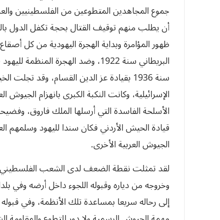
جموع المجاهدين المتطوعين من الفلسطينيين والعرب
أن يطلب منهم توقيف القتال بحجة تكفل الدول بال
ظهور المؤامرة وبداية الهجرة اليهودية من كل أصق
البريطاني سنة 1922، وضد الهجرة المن
الإسرائيلية، وكانت النكبة الكبرى بانهزام الجيوش ا
الأسلحة الفاسدة التي أرسلها الملك فاروق، وفضيحة
قيادة الحيش الأردني فكان سندا لليهود وسلمهم ال
الجيوش العربية الأخرى.
لقد تمثلت نقطة الضعف لدى الشعب الفلسطيني أثن
وخروجه من دياره وقبوله اللجوء داخل أرضه وفي بلد
إلى رحاله سريعا بمساعدة تلك الأنظمة، وفي قبوله
مهمة الجيوش الرسمية ولا دور للتطوع والمقاومة ال