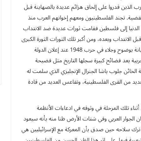
 الذين قدروا على إلحاق هزائم عديدة بالصهاينة قبل
قضية. تجند الفلسطينيون ومعهم إخوانهم العرب منذ
اع الدنيا إلى فلسطين فقامت ثورات عديدة ضد الانتداب
ظمة لليهود قبل الانتداب وبعده، ومن أكبر تلك الثورات الثورة الكبرى
سنة 1936 بقيادة عز الدين القسام، وقد تجلت الخيانة بوضوح وجلاء في حرب 1948 عند إعلان الدولة
لعربية بعد فضائح كبيرة سجلها التاريخ مثل فضيحة
 الخائن جلوب باشا الجنرال الإنجليزي الذي سلمت له
عديد من القرى الفلسطينية، وتقاعس العديد من قادة
اء تلك المرحلة في وثوقه في ادعاءات الأنظمة
ان الجوار العربي وفي شتات الأرض ظنا منه بأنه سيعود
 ترك سلاحه حين صدق بأن المعركة مع الإسرائيليين هي
شعبية فيها. على إثر هذا الظن الحسن من الفلسطينيين