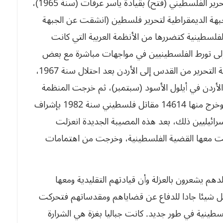
المتعددة للأنظمة العربية المتصارعة، منها حركة التحرير الفلسطيني (فتح) بقيادة ياسر عرفات (سنة 1965)،
شعبية لتحرير فلسطين (سنة 1967)، والجبهة الديمقراطية لتحرير فلسطين (انشقت عن الجبهة
المنظمات الفلسطينية كتضررها من الأنظمة العربية التي كانت
 إلى تورط الفلسطينيين في مواجهات مباشرة مع بعض
الأنظمة ليس المجال للتذكير بها. انتقل وجود منظمة التحرير من القدس إلى الأردن بعد احتلال سنة 1967،
سنة 1971 بعد الصدام مع الأردن في أيلول الأسود (سبتمبر)، ثم خرجت المنظمة
من لبنان إلى تونس على إثر الغزو الإسرائيلي للبنان وخرج منها 14614 مقاتل فلسطيني سنة 1982 بإشراف
لإسرائيليين ذلك، بعد هذه المصيبة الجديدة انعزلت
تتت معها القضية الفلسطينية، وخرجت من اهتمامات
هم يشعرون بالعزلة وأن قيادتهم التقليدية ومعها
تعمل شيئا جادا للدفاع عن قضاياهم ومقدساتهم فتحركت
سطينية في طور جديد. كانت جباليا بغزة هي الشرارة