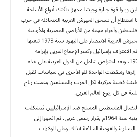
ن وبنوا قوة جبارة وجيشا مجهزا بأفتك أنواع الأسلحة،
كا استطاع أن يسحق الجيوش العربية المتخاذلة في حرب
 احتلاله لكل فلسطين وأجزاء مهمة من الأراضي المصرية والأردنية
والسورية. وحتى الحرب الوحيدة التي حققت فيها الجيوش العربية الانتصار على اليهود سنة 1973 تبعتها
لاعتراف بإسرائيل وكسر الإجماع العربي بإبرامه
اتفاقية كامب ديفد مع الصهاينة في 17 سبتمبر 1978، وبعد اعتراض شامل من الدول العربية على هذه
ى إثرها وسقطت الواحدة تلو الأخرى في سياسات تقبل
لسطينية قضية مركزية لكل العرب والمسلمين وعمت رياح
نية في كل ربوع العالم العربي
.
النضال الفلسطيني المسلح ضد الإسرائيليين فتشكلت
في ستينيات القرن الماضي منظمة التحرير الفلسطينية سنة 1964م بقرار رسمي عربي، ثم اتجهوا إلى
سارية والقومية الشائعة آنذاك وعلى الولاءات