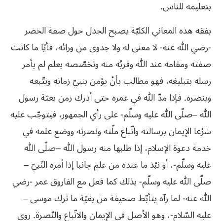
بتعليمه للناس.
بفقه هذه المعاني الكليّة يصبح الجدل حول صفة الخضر
-رضي الله عنه- لا معنى له ولا جدوى من ورائه، فأيّا ما كانت
صفته ومقامه عند الله وقربُه منه وتخصّصه بعلم لم يأمر
رسله بتبليغه، فهو مطالب بأنْ يؤمن بنبيّ زمانه ويتّبعه
وينصره. فإذا مدّ الله في عمره حتى أدرك زمن بعثة رسول
الله –صلّى الله عليه وسلّم- على رأي الجمهور، فيتوجّب عليه
شرْعا الإيمان برسالته واتّباع ملّته ونصرته ووضع علمه في
خدمة دعوة الإسلام، إذا طلبها منه رسول الله –صلّى الله
عليه وسلّم-، أو نبْذ ما عنده من علم جانبا إذا أمره النّبيّ –
صلّى الله عليه وسلّم- بذلك كما فعل مع الفاروق عمر -رضي
الله عنه- لما رآه يتأبّط صحيفة من بقيّة ما ترك موسى –
عليه السّلام-، وهو الأصل في الإيمان والاتّباع والنّصرة. روى