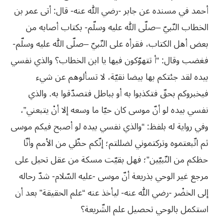
أحمد في مسنده عن جابر -رضي الله عنه- قال: أتى عمر بن
الخطاب النّبيّ –صلّى الله عليه وسلّم- بكتاب أصابه من
بعض أهل الكتاب، فقرأه على النّبيّ –صلّى الله عليه وسلّم-
فغضب وقال: “أ تتهوّكون فيها يا ابن الخطاب؟ والذي نفسي
بيده لقد جئتكم بها بيضا نقيّة، لا تسألوهم عن شيء
فيخبروكم بحقّ فتكذبوا به أو بباطل فتصدّقوا به. والذي
نفسي بيده لو أنّ موسى كان حيّا ما وسعه إلا أنْ يتبعني”،
وفي رواية له بلفظ: “والذي نفسي بيده لو أصبح فيكم موسى
ثم اتّبعتموه وتركتموني لضللتم؛ إنّكم حظّي من الأمم وأنّا
حظكم من النّبيّين”؛ فهل بقيّت مسكة من عقل تحيل على
مرجع غير الوحي بذريعة أنّ موسى -عليه السّلام- شدّ رحاله
إلى الخضْر -رضي الله عنه- ليأخذ عنه “علم الحقيقة” بعد أن
استكمل بالوحي تحصيل علم الشّريعة؟