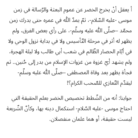
أ يعقل أنْ يخرج الخضر عن عموم البعثة والرّسالة في زمن
موسى -عليه السّلام-، ثمّ يمدّ الله في عمره حتى يدرك زمن
محمّد –صلّى الله عليه وسلّم-، على رأي بعض الفرق، ولم
يظهر له أثر في مرحلة التّأسيس ولا في بداية نزول الوحي ولا
في أيّام الحصار الظّالم في شعب أبي طالب ولا ليلة الهجرة،
ولم يشهد أيّ غزوة من غزوات الإسلام من بدر إلى حُنين.. ثم
فجأة يظهر بعد وفاة المصطفى –صلّى الله عليه وسلّم-
ليقدّم التّعازي للصّحب الكرام؟!
جوابنا: أنه من الشّطط تخصيص الخضر بعلم الحقيقة التي
احتاج موسى -عليه السّلام- استكمال دينه بها، وكأنّ الشّريعة
ليست حقيقة، أو هما علمان منفصلان.