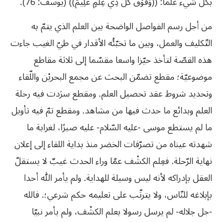
بكلّ شيء علما: ((وَفَوْقَ كُلِّ ذِي عِلْمٍ عَلِيمٌ)) (يوسف: 76).
من أجل رسم الفواصل الواضحة بين العلم الذي يتمّ به
التّكليف والعمل، وبين ما تخبّئُه الأقدار في طيّ الغيب جاءت
هذه القصّة لتأخذ حيّزا واسعا مقسّما إلى ثلاثة مقاطع
موضوعيّة؛ مقطع تضمّن البحث عن مجمع البحريْن واللّقاء
وتحديد شروط عقد تحصيل العلم. ومقطع سرَدت فيه رحلة
العلم وبدائع ما حدث فيها من مشاهد. ومقطع تمّ فيه تأويل
ما لم يستطع موسى -عليه السّلام- عليه صبرًا، لغرابة ما
شهدته عيناه من تصرّفات الخضر منذ بداية اللقاء إلى إعلان
نهاية الرّحلة. فعِلم الكشْف عمّا وراء الحدث غيبٌ لا يستقلّ
العقل بإدراكه لأنه ليس وسيلة للهداية. ولم يأمر الله أحدا
بإبلاغه للنّاس، ولا يترتّب على تعليمه حكم شرعي؛. فالله
-جل جلاله- لم يرسل رسولا بعلم الكشْف، ولم يأمر نبيّا