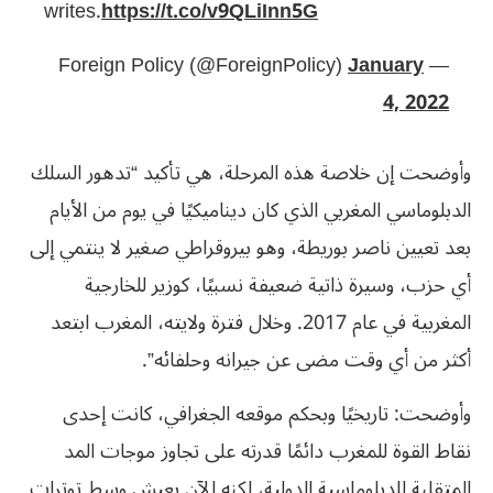
writes.
https://t.co/v9QLiInn5G
January
— Foreign Policy (@ForeignPolicy)
4, 2022
وأوضحت إن خلاصة هذه المرحلة، هي تأكيد “تدهور السلك
الدبلوماسي المغربي الذي كان ديناميكيًا في يوم من الأيام
بعد تعيين ناصر بوريطة، وهو بيروقراطي صغير لا ينتمي إلى
أي حزب، وسيرة ذاتية ضعيفة نسبيًا، كوزير للخارجية
المغربية في عام 2017. وخلال فترة ولايته، المغرب ابتعد
أكثر من أي وقت مضى عن جيرانه وحلفائه”.
وأوضحت: تاريخيًا وبحكم موقعه الجغرافي، كانت إحدى
نقاط القوة للمغرب دائمًا قدرته على تجاوز موجات المد
المتقلبة للدبلوماسية الدولية، لكنه الآن يعيش وسط توترات