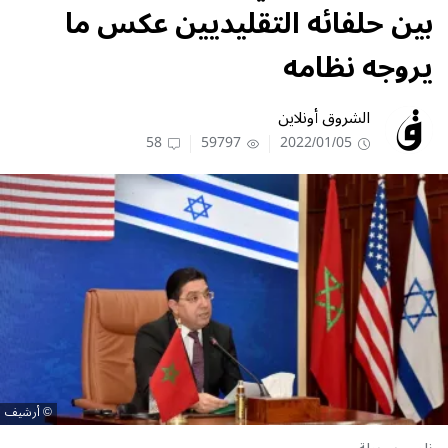
بين حلفائه التقليديين عكس ما
يروجه نظامه
الشروق أونلاين
58
59797
2022/01/05
أرشيف