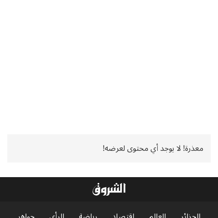
معذرة! لا يوجد أي محتوى لعرضه!
الجزائر
العالم
اقتصاد
رياضة
الرأي
جواهر