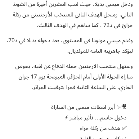
ودخل ميسي بديلا، حيث لعب العشرين أخيرة من الشوط
الثاني، وسجل الهدف الثاني للمنتخب الأرجنتيني من ركلة
جزائ في د72 ، كما ساهم في الهدف الثالث.
وقدم ميسي مردودا في المستوى، بعد دخوله بديلا في د70،
ليؤكد جاهزيته التامة للمونديال.
وستهل منتخب الارجنتين حملة الدفاع عن لقبه، بخوض
مباراة الجولة الأولى أمام الجزائر، المبرمجة يوم 17 جوان
الجاري، على الساعة الثانية فجرا بتوقيت الجزائر.
🎥✨ أبرز لقطات ميسي من المباراة
دخول حاسم… تأثير مباشر ⚡
✅ هدف من ركلة جزاء
تحركات صنعت الفارق