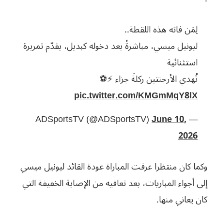
لِمَن فاته هذه اللقطة..
ليونيل ميسي، مباشرةً بعد دخوله كبديل، يقدّم تمريرة
استثنائية
تُهدي الأرجنتين ركلةَ جزاء ⚡️⚽️
pic.twitter.com/KMGmMqY8lX
June 10,
— ADSportsTV (@ADSportsTV)
2026
وكما كان منتظرا عرفت المباراة عودة القائد ليونيل ميسي
إلى أجواء المباريات، بعد تعافيه من الإصابة الخفيفة التي
كان يعاني منها.