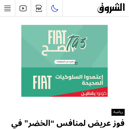
رياضة
فوز عريض لمنافس “الخضر” في