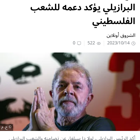
البرازيلي يؤكد دعمه للشعب
الفلسطيني
الشروق أونلاين
0
522
2023/10/14
ح. م
أكد الرئيس البرازيلي، لولا دا سيلفا، عن تضامنه والشعب البرازيلي