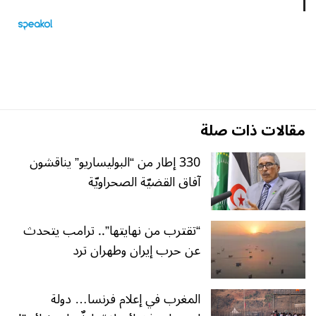
مقالات ذات صلة
330 إطار من “البوليساريو” يناقشون
آفاق القضيّة الصحراويّة
“تقترب من نهايتها”.. ترامب يتحدث
عن حرب إيران وطهران ترد
المغرب في إعلام فرنسا… دولة