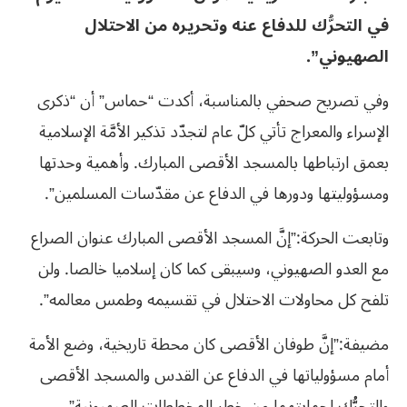
في التحرُّك للدفاع عنه وتحريره من الاحتلال
الصهيوني”.
وفي تصريح صحفي بالمناسبة، أكدت “حماس” أن “ذكرى
الإسراء والمعراج تأتي كلّ عام لتجدّد تذكير الأمَّة الإسلامية
بعمق ارتباطها بالمسجد الأقصى المبارك. وأهمية وحدتها
ومسؤوليتها ودورها في الدفاع عن مقدّسات المسلمين”.
وتابعت الحركة:”إنَّ المسجد الأقصى المبارك عنوان الصراع
مع العدو الصهيوني، وسيبقى كما كان إسلاميا خالصا. ولن
تلفح كل محاولات الاحتلال في تقسيمه وطمس معالمه”.
مضيفة:”إنَّ طوفان الأقصى كان محطة تاريخية، وضع الأمة
أمام مسؤولياتها في الدفاع عن القدس والمسجد الأقصى
والتحرُّك لحمايتهما من خطر المخططات الصهيونية”.