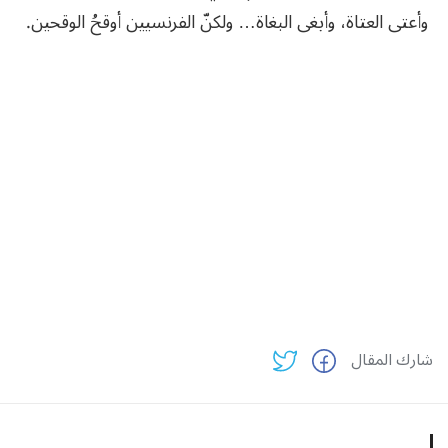
وأعتى العتاة، وأبغى البغاة… ولكنّ الفرنسيين أوقحُ الوقحين.
شارك المقال