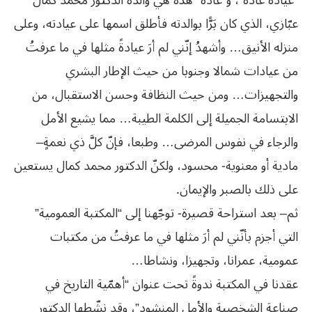
“عيادة عادة”، و”عادة” هذه هي والدة الدكتور محمد كمال
عبّازي، الذي كان بَرًّا بوالدته فأطلق اسمها على عيادته، وعلى
منزله الأنيق… وأشهدُ إنّني لم أرَ عيادةً مثلها في ما عرفتُ
من عيادات شمالا وجنوبا من حيث الإطار البشري
والتجهيزات… ومن حيث النظافة وحسن الاستقبال، من
الابتسامة الجميلة إلى الكلمة الطيبة… مما يشيع الأمل
والرجاء في نفوس المرضى… وطبعا، فإنّ كلَّ ذي نعمةٍ–
مادية أو معنوية- محسود، ولكنّ الدكتور محمد كمال يستعين
على ذلك بالصبر والإيمان.
ثم– بعد استراحة قصيرة- توجّهنا إلى “المكتبة العمومية”
التي أجزم بأنّني لم أرَ مثلها في ما عرفتُ من مكتبات
عمومية، عمرانا، وتجهيزا، ونشاطا…
عقدنا في المكتبة ندوةً تحت عنوان “أهمّية التاريخ في
صناعة الشخصية والأمل المنشود”، وقد نشّطها الدكتور