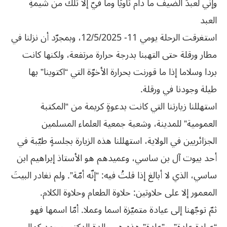
وإنّي لعبدُ الضيف ما دام ثاويًا وما فيّ إلا تلك من شيمةِ
العبد
استغرقت الرحلة يومي 11- 12/5/2025، وبمجرّد أن نزلنا في
مطار ورقلة حتى التهبنا بدرجة حرارة مرتفعة، ولكنها كانت
بردا وسلاما إذا ما قورنت بحرارة الأخوّة التي “اكتوينا” بها
طيلة وجودنا في ورقلة.
استهللنا زيارتنا التي كانت بدعوةٍ كريمة من “المكتبة
العمومية” للمدينة، وشعبة جمعية العلماء المسلمين
الجزائريين في الولاية، استهللنا هذه الزيارة بجلسةٍ طيّبة في
أحد بيوت آل بن ساسي، وعميدهم هو الأستاذ إبراهيم ابن
ساسي، الذي لا أبالغ إذا قلتُ فيه: “إنّه أمّة”. ولم نغادر البيتَ
المعمور إلا على حلاوتين: حلاوة الطعام وحلاوة الكلام.
ثمّ توجّهنا إلى عيادة متميّزة اسما وعملا. أمّا اسمها فهو