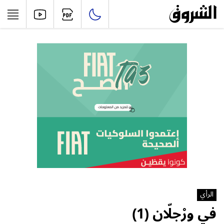
الرأي
في ورْجلّان (1)