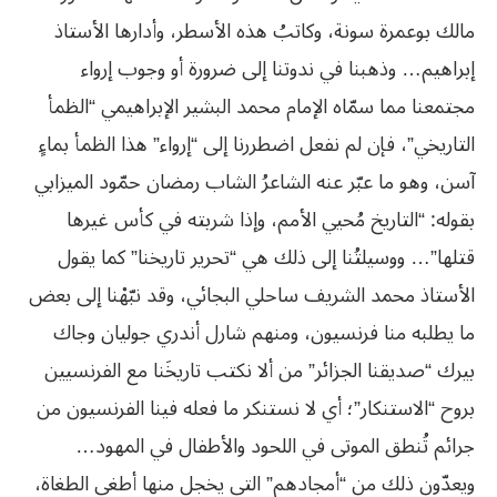
مالك بوعمرة سونة، وكاتبُ هذه الأسطر، وأدارها الأستاذ
إبراهيم… وذهبنا في ندوتنا إلى ضرورة أو وجوب إرواء
مجتمعنا مما سمّاه الإمام محمد البشير الإبراهيمي “الظمأ
التاريخي”، فإن لم نفعل اضطررنا إلى “إرواء” هذا الظمأ بماءٍ
آسن، وهو ما عبّر عنه الشاعرُ الشاب رمضان حمّود الميزابي
بقوله: “التاريخ مُحيي الأمم، وإذا شربته في كأس غيرها
قتلها”… ووسيلتُنا إلى ذلك هي “تحرير تاريخنا” كما يقول
الأستاذ محمد الشريف ساحلي البجائي، وقد نبّهْنا إلى بعض
ما يطلبه منا فرنسيون، ومنهم شارل أندري جوليان وجاك
بيرك “صديقنا الجزائر” من ألا نكتب تاريخَنا مع الفرنسيين
بروح “الاستنكار”؛ أي لا نستنكر ما فعله فينا الفرنسيون من
جرائم تُنطق الموتى في اللحود والأطفال في المهود…
ويعدّون ذلك من “أمجادهم” التي يخجل منها أطغى الطغاة،