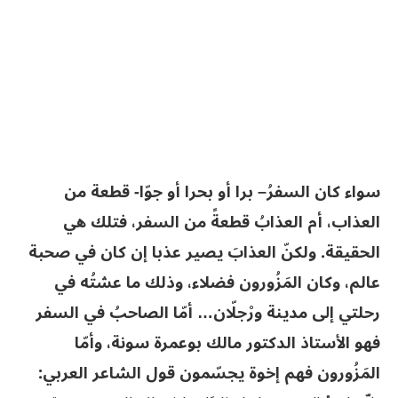
سواء كان السفرُ– برا أو بحرا أو جوّا- قطعة من
العذاب، أم العذابُ قطعةً من السفر، فتلك هي
الحقيقة. ولكنّ العذابَ يصير عذبا إن كان في صحبة
عالم، وكان المَزُورون فضلاء، وذلك ما عشتُه في
رحلتي إلى مدينة ورْجلّان… أمّا الصاحبُ في السفر
فهو الأستاذ الدكتور مالك بوعمرة سونة، وأمّا
المَزُورون فهم إخوة يجسّمون قول الشاعر العربي: