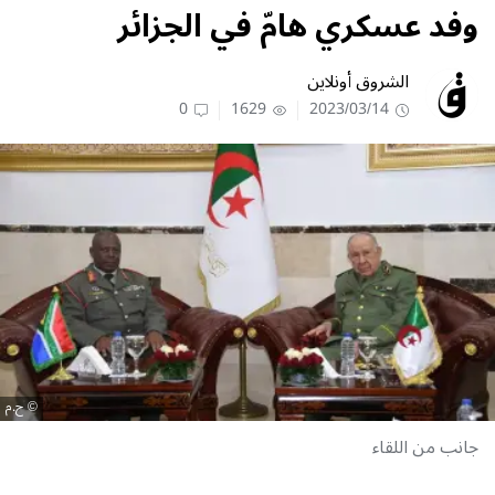
وفد عسكري هامّ في الجزائر
الشروق أونلاين
0
1629
2023/03/14
ح.م
جانب من اللقاء