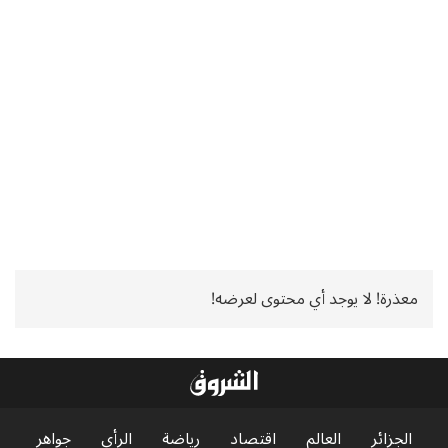
معذرة! لا يوجد أي محتوى لعرضه!
الجزائر
العالم
اقتصاد
رياضة
الرأي
جواهر