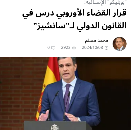
"بوبليكو" الإسبانية:
قرار القضاء الأوروبي درس في
القانون الدولي لـ”سانشيز”
محمد مسلم
0
2923
2024/10/08