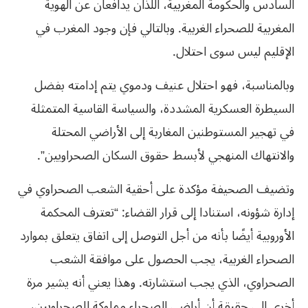
السادس والحكومة المغربية، اللذان يدافعان عن الهوية
المغربية للصحراء الغربية. وبالتالي فإن وجود المغرب في
الإقليم ليس سوى احتلال.
وبالمناسبة، فهو احتلال عنيف ودموي يتم إدامته بفضل
السيطرة العسكرية المشددة، والسياسة القاسية المتمثلة
في تهجير المستوطنين المغاربة إلى الأراضي المحتلة
والانتهاك المنهجي لأبسط حقوق السكان الصحراويين”.
وتضيف الصحيفة مؤكدة على أحقية الشعب الصحراوي في
إدارة شؤونه، استنادا إلى قرار القضاء: “تعترف المحكمة
الأوروبية أيضًا بأنه من أجل التوصل إلى اتفاق يتعلق بموارد
الصحراء الغربية، يجب الحصول على موافقة الشعب
الصحراوي، الذي يجب استشارته. وهذا يعني أنه يشير مرة
أخرى إلى حقيقة أن أراضي الصحراء مملوكة للصحراويين،