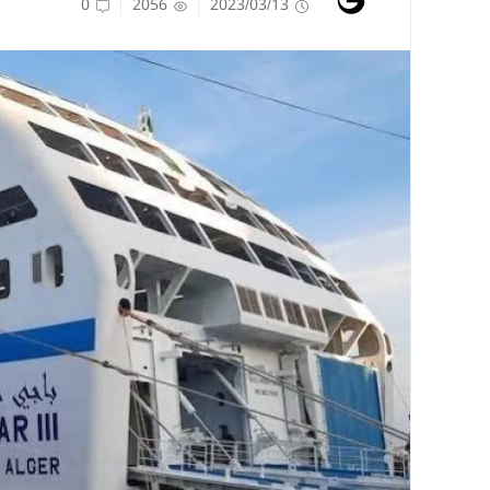
0
2056
2023/03/13