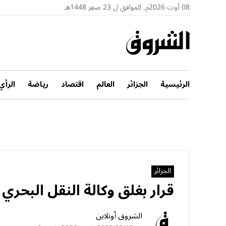
08 أوت 2026م, الموافق ل 23 صفر 1448هـ
الرئيسية
الجزائر
العالم
اقتصاد
رياضة
الرأي
الجزائر
قرار بغلق وكالة النقل البحري في با
الشروق أونلاين