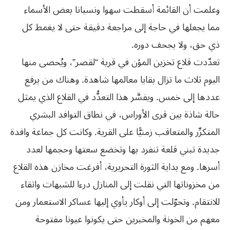
وعلمت أن القائمة أسقطت سهوا ونسيانا بعض الأسماء
مما يجعلها في حاجة إلى مراجعة دقيقة حتى لا يغمط كل
ذي حق، ولا يجحف دوره.
تعدّدت قلاع تخزين المؤن في قرية “لقصر”، ويُحصى منها
اليوم ثلاث ما تزال بقايا معالمها شاهدة. وهناك من يرفع
عددها إلى خمس. ويفسَّر هذا التعدُّد في القلاع الذي يمثل
حالة شاذة بين قرى الأوراس، في نطاق التوافد البشري
المتكرِّر والمتعاقب زمنيًّا على القرية. وكانت كل جماعة وافدة
جديدة تبني قلعة تنفرد بها وتخضع سعتها وحجمها لعدد
أسرها. ومع بداية الثورة التحريرية، أفرغت مخازن هذه القلاع
من مخزوناتها التي نقلت إلى المنازل درءا للشبهات واتقاء
للانتقام. وتحوّلت إلى أوكار يأوي إليها عساكر الاستعمار ومن
معهم من الخونة والمخبرين حتى يكونوا عيونا مفتوحة