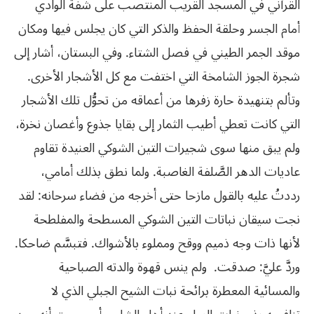
القرآني في المسجد القريب المنتصب على شفة الوادي
أمام الجسر وحلقة الحفظ والذكر التي كان يجلس فيها ومكان
موقد الجمر الطيني في فصل الشتاء. وفي البستان، أشار إلى
شجرة الجوز الشامخة التي اختفت مع كل الأشجار الأخرى.
وتألم بتنهيدة حارة زفرها من أعماقه من تحوُّل تلك الأشجار
التي كانت تعطي أطيب الثمار إلى بقايا جذوع وأغصان نخرة،
ولم يبق منها سوى شجيرات التين الشوكي العنيدة تقاوم
عاديات الدهر الصَّلفة الغاصبة. ولما نطق بذلك أمامي،
رددتُ عليه بالقول مازحا حتى أخرجه من فضاء سرحانه: لقد
نجت سيقان نباتات التين الشوكي المسطحة والمفلطحة
لأنها ذات وجه ذميم ووقح ومملوء بالأشواك. فتبسَّم ضاحكا.
وردَّ عليَّ: صدقت. ولم ينس قهوة والدته الصباحية
والمسائية المعطرة برائحة نبات الشيح الجبلي الذي لا