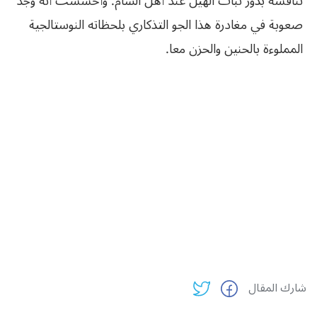
تنافسه بذور نبات الهيل عند أهل الشام. وأحسست أنه وجد
صعوبة في مغادرة هذا الجو التذكاري بلحظاته النوستالجية
المملوءة بالحنين والحزن معا.
شارك المقال