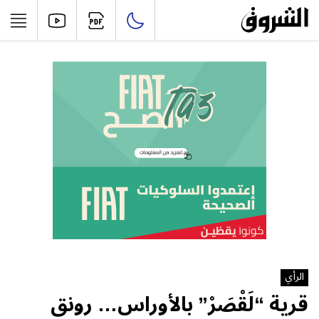
الرأي
قرية “لَقْصَرْ” بالأوراس… رونق