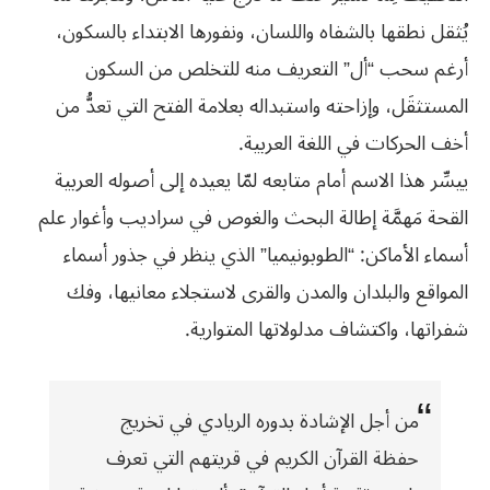
يُثقل نطقها بالشفاه واللسان، ونفورها الابتداء بالسكون،
أرغم سحب “أل” التعريف منه للتخلص من السكون
المستثقَل، وإزاحته واستبداله بعلامة الفتح التي تعدُّ من
أخف الحركات في اللغة العربية.
ييسِّر هذا الاسم أمام متابعه لمّا يعيده إلى أصوله العربية
القحة مَهمَّة إطالة البحث والغوص في سراديب وأغوار علم
أسماء الأماكن: “الطوبونيميا” الذي ينظر في جذور أسماء
المواقع والبلدان والمدن والقرى لاستجلاء معانيها، وفك
شفراتها، واكتشاف مدلولاتها المتوارية.
من أجل الإشادة بدوره الريادي في تخريج
حفظة القرآن الكريم في قريتهم التي تعرف