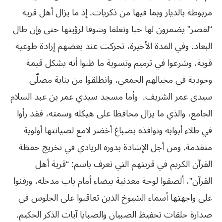
مربوطة بالديار وبما فيها من ذكريات. إذ ما يزال أهل قرية
“لقصر” يضمرون لها حبا وتعلقا وشوقا لرؤيتها حتى وإن طال
البعاد. وفي المدة الأخيرة، تحركت عند بعضهم إرادة طوعية
قوية، وشرعوا في ترميم وتسوية ما ظنوا أنه يشكل قيمة
وجودية في مخيالهم الجمعي، وانطلقوا من بناية مصلّى
سيدي عمر الشريف. وأما مسجد سيدي عمر بن عبد السلام
الجامع، والذي ما يزال محافظا على هيكله وسمته، فقد رأوا
في طلاء أبوابه ونوافذه بصباغ أخضر لامع لصيانتها أولوية
متقدمة. ومن أجل الإشادة بدوره الريادي في تخريج حفظة
القرآن الكريم في قريتهم التي تعرف باسم: “قرية أهل
القرآن”، ألصقوا لوحة معدنية بيضاء أمام باب مدخله، ورقنوا
على واجهتها أسماء الشيوخ الذين تعاقبوا على الجلوس في
صدارة حلقات تحفيظ الصبيان والصبايا آيات الذكر الحكيم.