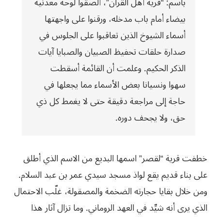
باسم: “قرية أهل القرآن”، ألصقوا لوحة معدنية
بيضاء أمام باب مدخله، ورقنوا على واجهتها
أسماء الشيوخ الذين تعاقبوا على الجلوس في
صدارة حلقات تحفيظ الصبيان والصبايا آيات
الذكر الحكيم. وعلمت أن القائمة أسقطت
سهوا ونسيانا بعض الأسماء مما يجعلها في
حاجة إلى مراجعة دقيقة حتى لا يغمط كل ذي
حق، ولا يجحف دوره.
خطفت قرية “لقصر” اسمها البديع من الاسم الذي أطلق
على بناء قديم يقع لواذ مسجد سيدي عمر بن عبد السلام.
ومن خلال بقايا حجارته الضخمة والمصقولة، غلّب الاحتمال
الذي يرى أنه شيِّد في العهد الروماني. وما تزال آثار هذا