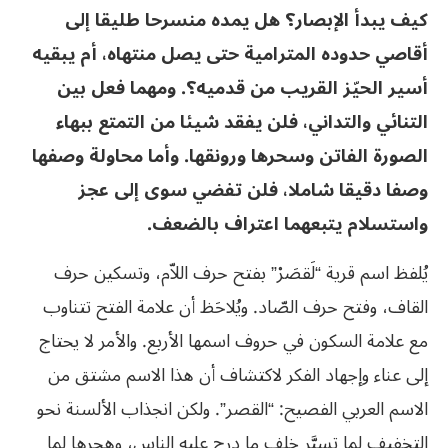
كيف يبدأ الإبصار؟ هل يمده منسرحا طليقا إلى
أقاصي حدوده المترامية حتى يصل منتهاه، أم يبقيه
أسير الحيّز القريب من قدميه؟. ومهما فعل بين
التنائي والتداني، فلن يفقد شيئا من التمتع ببهاء
الصورة الفاتن وسحرها ورونقها. وأما محاولة وصفها
وصفا دقيقا شاملا، فلن تفضي سوى إلى عجز
واستسلام يتبعهما اعتراف بالضعف.
يُلفظ اسم قرية “لَقصَرْ” بفتح حرف اللاّم، وتسكين حرف
القاف، وفتح حرف الصّاد. ويُلاحَظ أن علامة الفتح تتناوب
مع علامة السكون في حروف اسمها الأربع. والأمر لا يحتاج
إلى عناء وإجهاد الفكر لاكتشاف أن هذا الاسم مشتق من
الاسم العربي الفصيح: “القصر”. ولكن انجذاب الألسنة نحو
التخفيف لِما تسيَّر خلف ما درج عليه الناس، وهجرها لما