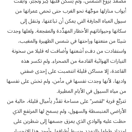
مصعد بزوغ الشمس، ولم يسكن قلبها كِبرٌ وتجبُّر، وأبقت
أبواب منازلها موجَّهة نحو الغرب حتى تحمي عمرانها من
سيول المياه الجارفة التي يمكن أن تباغتها، وتنقل إلى
سكانها وحيواناتهم الأخطار المهدِّدة والمفجعة. ولعلها وجدت
شيئا من متعتها وراحتها في شمس الظهيرة والمغيب،
واستفادت من دفء أشعتها وأضافت له قليلا من سخونة
التيارات الهوائية القادمة من الصحراء. ولم تكسر هذه
القاعدة، إلا مساكن قليلة انتصبت على إحدى ضفتي
واديها، لأنها وجدت نفسها في مأمن، ولم تخش على نفسها
من مياه السيول في الأيام المطيرة.
تتربَّع قرية “لقصر” على مساحة تقدَّر بأميال قليلة، خالية من
الأراضي المنبسطة والسهول، ولم يسمح لها المرتفع الذي
حطت عليه والوادي الذي يمزق جسمها إلى شطرين على
امتداد طولها بالتمدد وبسط أطرافها. وأوجد هذا الانحسار