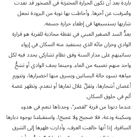
باردة بعد أن تكون الحرارة المختزنة في الصخور قد نفدت
وصُرفت عن آخرها. وأحاطت بها نوبة من البرودة تجعل
شاربها يستسيغها في إطفاء حرارة جسمه.
يعدُّ السد الصغير المبني في نقطة محاذية للقرية هو قرارة
الوادي وخزان مائه الذي يستفيد منه السكان في إرواء
بساتينهم على مدار السنة وفق نظام تشاركي يحدد فيه لكل
واحد منهم نصيبه من الماء. وحينما يجف الوادي أو تشحُّ
مياهه تسوء حالة البساتين ويسرق منها اخضرارها، وتتورم
أغصان أشجارها، وتقلّ غلال ثمارها أو تنعدم. وتظهر غصة
ألم في حلوق السكان.
عندما دنونا من قرية “لقصر”، وجدناها تنعم في هدوء
وسكينة ودعة، فلا ضجيج ولا عجيج!. واستقبلتنا بوجوه ديارها
السافرة، إذا أنها خالفت العرف، وأدارت ظهرها إلى الشرق