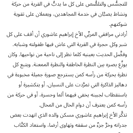
للتجسُّس والتلصُّص على كل ما يدبُّ في القرية من حركة
ونشاط يصبَّان في خدمة المجاهدين، ويعملان على تقوية
شوكتهم.
أرادني مرافقي المربِّي الأخ إبراهيم عاشوري أن أقف على كل
شبر وكل حجرة في القرية التي عاش فيها طفولته وشبابه.
وفضَّل الحديث بعينيه كلما نظر إلى ناحية من نواحيها. وكان
يوزِّع بصره بين النظرة الخاطفة والنظرة الممعنة. ويتبع كل
نظرة بحركة من رأسه كمن يسترجع صورة جميلة مخبوءة في
دهاليز الذاكرة التي تمرَّدت على النسيان، أو بتكشيرة أو
باستقطاب لجبينه يخفي فيهما ألما وحسرة، أو في حركة من
رأسه كمن يعترف أن دوام الحال من المحال.
تذكَّر الأخ إبراهيم عاشوري مسكن والده الذي انهدت بعض
جدرانه وخرَّ جزءٌ من سقفه وتهاوى أرضا، واستعاد الكتَّاب