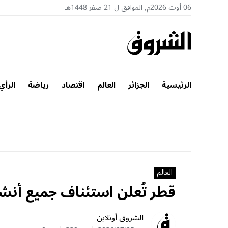
06 أوت 2026م, الموافق ل 21 صفر 1448هـ
الرئيسية
الجزائر
العالم
اقتصاد
رياضة
الرأي
العالم
قطر تُعلن استئناف جميع أنشطة
الشروق أونلاين