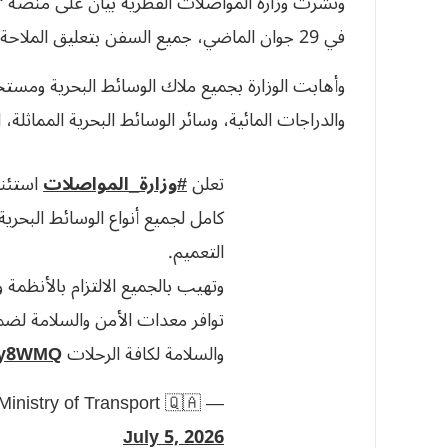
ونشرت وزارة المواصلات ​القطرية بيان على منصة “
⁠في 29 جوان الماضي، ​جميع ‌السفن بتعليق ‌الملاحة والأنشطة البحرية حتى ‌إشعار آخر.
وأهابت الوزارة بجميع ملاك الوسائط البحرية ومستخ
والدراجات المائية، وسائر الوسائط البحرية المماثلة،
تعلن
#وزارة_المواصلات
استئنا
كامل لجميع أنواع الوسائط البحرية
التعميم.
وتهيب بالجميع الالتزام بالأنظمة 
توافر معدات الأمن والسلامة لض
والسلامة لكافة الرحلات
rmy8WMQ
— Ministry of Transport 🇶🇦 وزارة المواصلات (@MOTQatar)
July 5, 2026