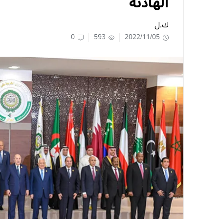
الهادئة
ك.ل
0
593
2022/11/05