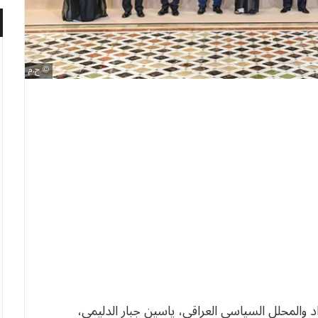
ح.م
اد والمحلل السياسي العراقي، ياسين جبار الدليمي،