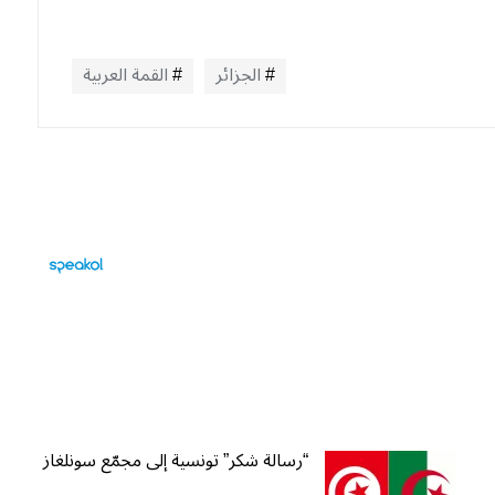
الجزائر
القمة العربية
“رسالة شكر” تونسية إلى مجمّع سونلغاز