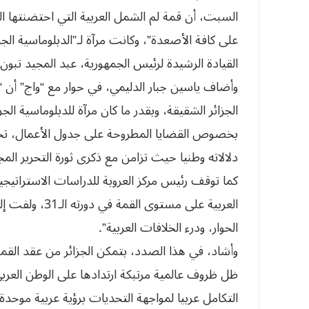
السبت، أن قمة لم الشمل العربية التي احتضنتها الج
على كافة الأصعدة”، وكانت مرآة لـ”الدبلوماسية الج
القيادة الرشيدة لرئيس الجمهورية، عبد المجيد تبون”
وأضاف ياسين جبار الدليمي، في حوار مع “واج” أن “
الجزائر الشقيقة، وبقدر ما كان مرآة للدبلوماسية الج
بخصوص القضايا المطروحة على جدول الأعمال، تحت
دلالاته وطنيا حيث تزامن مع ذكرى ثورة التحرير المج
كما توقف رئيس مركز العروبة للدراسات الاستراتيجي
العربية على مست
الحوار، ودرء الخلافات العربية”.
وأشاد، في هذا الصدد، بتمكن الجزائر من عقد القم
ظل ظروف عالمية مرتبكة ارتدادها على الوطن العرب
التكامل عربيا لمواجهة التحديات برؤية عربية موحدة 