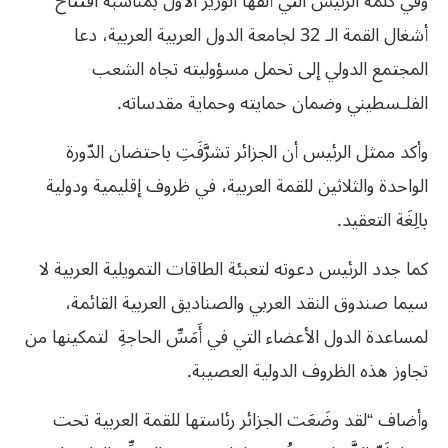
وفي كلمة الرئيس التي ألقها الوزير الأول بمناسبة افتتاح
أشغال القمة الـ 32 لجامعة الدول العربية العربية، دعا
المجتمع الدولي إلى تحمل مسؤوليته تجاه الشعب
الفلـسطيني وضمان حمايته وحماية مقدساته.
وأكد ممثل الرئيس أن الجزائر تشرَّفَتِ باحتضان الدّورة
الواحدة والثلاثين للقمة العربية، في ظروف إقليمية ودولية
بالِغَة التعقيد.
كما جدد الرئيس دعوته لتعبئة الطاقات التمويلية العربية لا
سيما صندوق النقد العربي والصناديق العربية القائمة،
لمساعدة الدول الأعضاء التي في أَمَسِّ الحاجةِ لتمكينها من
تجاوز هذه الظروف الدولية العصيبة.
وأضاف “لقد وضَعَت الجزائر رئاستها للقمة العربية تحت