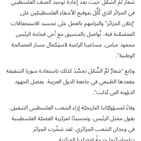
شعار لَمِّ الشَّمْل حيثُ بعد إعادة توحيد الصفِّ الفلسطيني
في الجزائر الذي كُلِّلَ بتوقيع الأشقاء الفلسطينيّين على
“إعلان الجزائر” والتزامهم بالعمل على تجسيد الاستحقاقات
المتضمّنة فيه، نُواصل بالتنسيق مع أخي فخامة الرئيس
محمود عباس، مساعينا الرامية لاستِكمال مسار المصالحة
الوطنية”.
وتابع “شعارُ لمِّ الشَّمْل تجَسَّدَ كذلك باستعادة سوريا الشقيقة
مقعدها الطبيعي في جامعة الدول العربية، بفضل الجهود
الدؤوبة التي بُذلت”.
وفاءً لمسؤوليّاتنا التاريخيّة إزاء الشعب الفلسطيني الشقيق،
يقول ممثل الرئيس، وتجسيدًا لمركزية القضيّة الفلسطينية
في وجدان الشعب الجزائري، لقد سَخّرت الجزائر
دبلوماسيَّتِها خدمةً لقضِيّتنا المركزية.