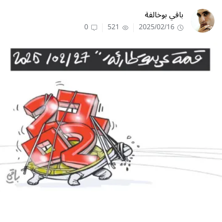
باقي بوخالفة
0
521
2025/02/16