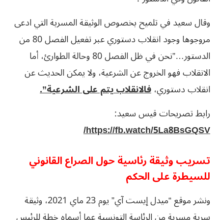
وقال سعيد في تلميح بخصوص الوثيقة المسربة التي ادعى
مروجوها وجود انقلاب دستوري عبر تفعيل الفصل 80 من
الدستور…”نحن في ظل الفصل 80 وحالة الطوارئ، أما
الانقلاب فهو الخروج عن الشرعية، ولا يمكن الحديث عن
انقلاب دستوري،
فالانقلاب يتم على الشرعية”.
رابط تصريحات قيس سعيد:
https://fb.watch/5La8BsGQSV/
تسريب وثيقة رئاسية حول الصراع القانوني
للسيطرة على الحكم
ونشر موقع “ميدل إيست آي” يوم 23 ماي 2021، وثيقة
سرية مسربة من الرئاسة التونسية عما أسماه خطة للرئيس