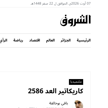
07 أوت 2026م, الموافق ل 22 صفر 1448هـ
الرئيسية
الجزائر
العالم
اقتصاد
رياضة
الرأي
ملتميديا
كاريكاتير العد 2586
باقي بوخالفة