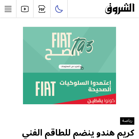
رياضة
كريم هندو ينضم للطاقم الفني