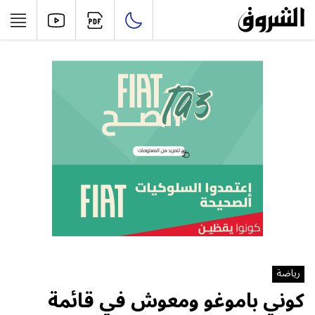
رياضة
كوني باموغو ومعوش في قائمة