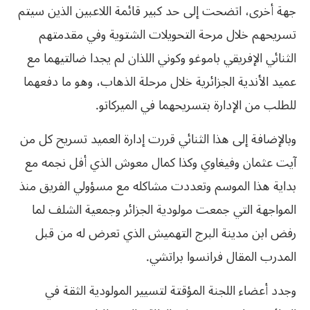
جهة أخرى، اتضحت إلى حد كبير قائمة اللاعبين الذين سيتم
تسريحهم خلال مرحة التحويلات الشتوية وفي مقدمتهم
الثنائي الإفريقي باموغو وكوني اللذان لم يجدا ضالتيهما مع
عميد الأندية الجزائرية خلال مرحلة الذهاب، وهو ما دفعهما
للطلب من الإدارة بتسريحهما في الميركاتو‮.‬
وبالإضافة إلى هذا الثنائي قررت إدارة العميد تسريح كل من
آيت عثمان وفيغاوي وكذا كمال معوش الذي أفل نجمه مع
بداية هذا الموسم وتعددت مشاكله مع مسؤولي الفريق منذ
المواجهة التي جمعت مولودية الجزائر وجمعية الشلف لما
رفض ابن مدينة البرج التهميش الذي تعرض له من قبل‮
‬المدرب‮ ‬المقال‮ ‬فرانسوا‮ ‬براتشي‮.‬
وجدد‮ ‬أعضاء‮ ‬اللجنة‮ ‬المؤقتة‮ ‬لتسيير‮ ‬المولودية‮ ‬الثقة‮ ‬في‮