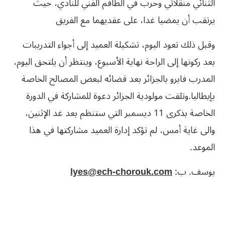
‬الثنائي‮ ‬منقلاتي‮ ‬وحرب‮ ‬في‮ ‬الطاقم‮ ‬الفني‮ ‬للنادي،‮ ‬حيث‮
‬يرتقب‮ ‬أن‮ ‬يمضيا‮ ‬غدا،‮ ‬على‮ ‬عقديهما‮ ‬مع‮ ‬الفريق‮ ‬
‬الموعد‮.
يوسف‮. ‬ب:
lyes@ech-chorouk.com