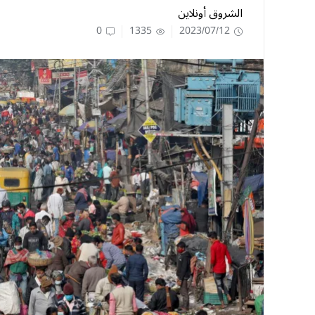
الشروق أونلاين
0
1335
2023/07/12