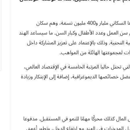
فحسب المؤسسة المالية، الهند التي يتجاوز تعدادها السكاني مليار و400 مليون نسمة، وهم سكان
ن العمل وعدد الأطفال وكبار السن. ما سيساعد الهند
ة التحتية. وذلك بالإعتماد على تعزيز المشاركة داخل
ارات لمجموعتها الهائلة من المواهب.
لتي تحتل حاليا المرتبة الخامسة في الإقتصاد العالمي،
بفضل خصائصها الديموغرافية، إضافة إلى الإبتكار وزيادة
ال كذلك محركًا مهمًا للنمو في المستقبل. مدفوعا
عدل المدخرات في الهند مع ارتفاع الدخل، وتطور أعمق