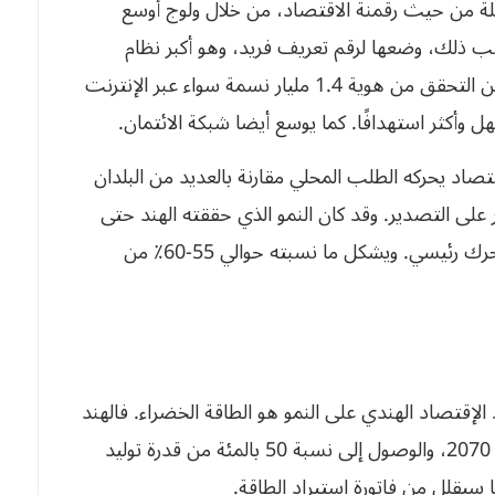
 من حيث رقمنة الاقتصاد، من خلال ولوج أوسع
انب ذلك، وضعها لرقم تعريف فريد، وهو أكبر نظام
تعريف بيومتري في العالم، والذي من خلاله يمكن من التحقق من هوية 1.4 مليار نسمة سواء عبر الإنترنت
ل وأكثر استهدافًا. كما يوسع أيضا شبكة الائتمان.
اد يحركه الطلب المحلي مقارنة بالعديد من البلدان
 على التصدير. وقد كان النمو الذي حققته الهند حتى
الآن مدفوعًا بشكل أساسي بالاستهلاك المحلي كمحرك رئيسي. ويشكل ما نسبته حوالي 55-60٪ من
قتصاد الهندي على النمو هو الطاقة الخضراء. فالهند
عازمة على الوصول إلى إنبعاثات صفرية بحلول عام 2070، والوصول إلى نسبة 50 بالمئة من قدرة توليد