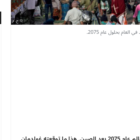
ح. م
لعام بحلول عام 2075.
ستصبح الهند ثاني أكبر قوة إقتصادية في العالم عام 2075 بعد الصين. هذا ما توقعته غولدمان