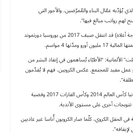
 يُؤدّيه عمّال البناء والمُمرّضين، والأجور التي
ح لهم رواتب مبالغ فيها”.
وكان المدافع ماتياس غينتر (24 سنة/ الصورة المُدرجة أعلاه) قد انتقل صيف 2017 من بوروسيا دورتموند
 ومدّتها 4 مواسم.
الألمانية: “الأطبّاء يُساهمون في إنقاذ البشر من
 عمل مفيد للمجتمع. عكس الكرويين، فهم لا يُقدّمون
طلقة”.
وسبق للاعب ماتياس غينتر أن نال مع منتخب ألمانيا كأس العالم 2014 وكأس القارات 2017 وفضية
 في الحقل الكروي، كلّما صار الكرويون أُناسا غير عاديين
 لإيقافه”.