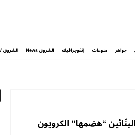
جواهر
منوعات
إنفوجرافيك
الشروق News
الشروق TV
لبنّائين “هضمها” الكرويون