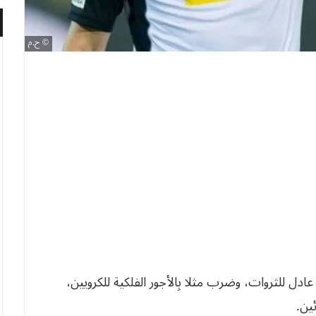
ح.م
عادل للثروات، وضرب مثلا بِالأجور الفلكية للكرويين،
ئين.