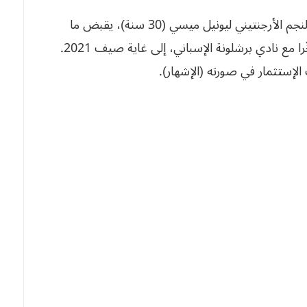
ومعلوم أن الكرويين يتمتّعون بِحياة الرفاهية، فمثلا النجم الأرجنتيني ليونيل ميسي (30 سنة)، يقبض ما
يُقارب 70 مليون أورو سنويا، بعد تجديده العقد مُؤخّرا مع نادي برشلونة الإسباني، إلى غاية صيف 2021.
 الإستثمار في صورته (الإشهار).