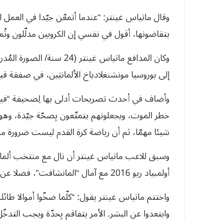
وقال ماتياس غينتر: “عندما أتمعّن جيّدا في العمل الذي
يتقاضونها، أقول في نفسي إن الكرويين مدلّلون وتُمن
إلى بوروسيا مونشنغلادباخ الألمانيَين، في صفقة قيمتها المالية 17 مليون أورو
وأضاف في أحدث تصريحات أدلى بها لِصحيفة “فيلت” 
خطر الموت، ويجعلونهم يتمتّعون بِصحّة جيّدة، وهو
شيئا مهمّا، ثم أن رياضة كرة القدم ليست ضرورة م
أولمبياد ريو 2016 مع آمال “المانشافت”، فضلا عن تتويجات أخرى على مستوى الأندية.
واختتم ماتياس غينتر يقول: “كلّما ضخّوا أموالا طائلة
وابتعدوا عن البشر. الأمر يتفاقم بِحدّة ويجب التدخّل