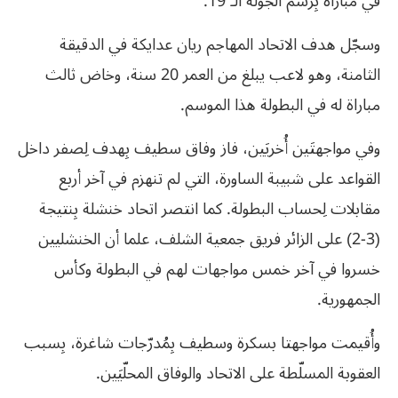
في مباراة بِرسم الجولة الـ 19.
وسجّل هدف الاتحاد المهاجم ريان عدايكة في الدقيقة
الثامنة، وهو لاعب يبلغ من العمر 20 سنة، وخاض ثالث
مباراة له في البطولة هذا الموسم.
وفي مواجهتَين أُخريَين، فاز وفاق سطيف بِهدف لِصفر داخل
القواعد على شبيبة الساورة، التي لم تنهزم في آخر أربع
مقابلات لِحساب البطولة. كما انتصر اتحاد خنشلة بِنتيجة
(3-2) على الزائر فريق جمعية الشلف، علما أن الخنشليين
خسروا في آخر خمس مواجهات لهم في البطولة وكأس
الجمهورية.
وأُقيمت مواجهتا بسكرة وسطيف بِمُدرّجات شاغرة، بِسبب
العقوبة المسلّطة على الاتحاد والوفاق المحلّيَين.