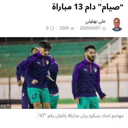
“صيام” دام 13 مباراة
علي بهلولي
0
2265
2025/03/07
ح.م
مهاجم اتحاد بسكرة ريان عدايكة بِالتبّان رقم "47".