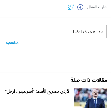
شارك المقال
قد يعجبك ايضا
مقالات ذات صلة
الأردن بِصريح اللّفظ: “أنفونتينو.. ارحل”