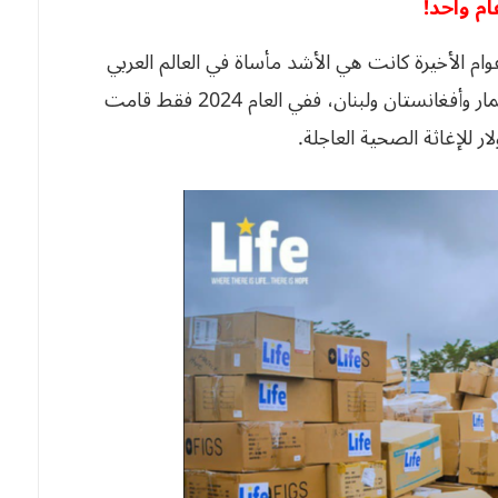
 الأخيرة كانت هي الأشد مأساة في العالم العربي
والنامي خاصة في دول كغزة والسودان وسوريا وميانمار وأفغانستان ولبنان، ففي العام 2024 فقط قامت