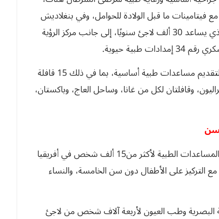
ديم العلاج الطبي لـ 3598 شخصًا، مع فيتامينات ما قبل الولادة للحوامل، وفي بنغلاديش
تم إنشاء مركز “لايف” الطبي في مخيم للروهينجا، الذي يساعد 30 ألف لاجئ سنويًا، إلى جانب مركز الرؤية
 طبية حيوية.
كما تم إرسال القوافل الطبية إلى جميع أنحاء العالم لتقديم مساعدات طبية أساسية، بما في ذلك 15 قافلة
لى مالي، و3 قافلات إلى سيراليون، وقافلتان لكل من غانا، وساحل العاج، وباكستان،
لسن
وتستكمل فيكي روب حديثها قائلة: ” تُقدّم “لايف” المساعدات الطبية لأكثر من15 ألف شخص في أفريقيا
 مع التركيز على الأطفال دون سن الخامسة، والنساء
ية البصرية وطب العيون لأربعة آلاف شخص من لاجئ