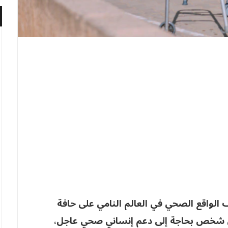
 الواقع الصحي في العالم النامي على حافة
يث تؤكد الإحصاءات أن 305 مليون شخص بحاجة إلى دعم إنساني صحي عاجل،