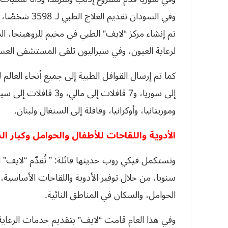
وفي السودان تق
لرعاية العيون، وفي سيراليون تلقى المستشفى العسكري رقم 34 إمدادات
إلى سوريا، و7 قافلات إ
وموريتانيا، وأوكرانيا، وقافلة إلى السنغال ولبنان.
الأدوية واللقاحات للأطفال والحوامل وكبار ا
سنويا، من خلال توفير الأدوية واللقاحات الأساسية،
الحوامل، والسكان في المناطق النائية.
وفي هذا العام قامت “لايف” بتقديم خدمات الرعا