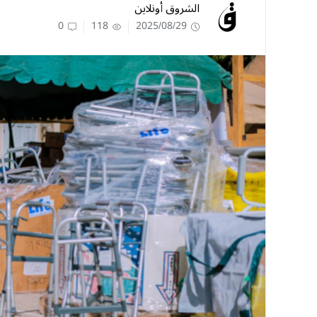
الشروق أونلاين
0
118
2025/08/29