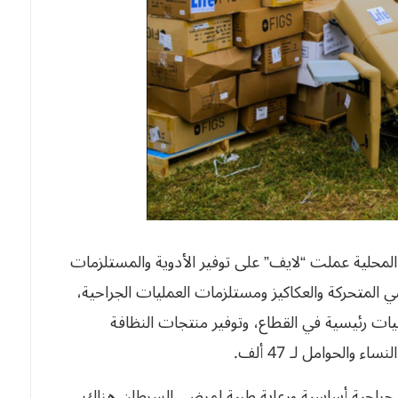
لمحلية عملت “لايف” على توفير الأدوية والمستلزمات
 المتحركة والعكاكيز ومستلزمات العمليات الجراحية،
15 قافلة لتغطي احتياج 3 مستشفيات رئيسية في القطاع، وتوفير منتجات النظافة
 جراحية أساسية ورعاية طبية لمرضى السرطان هناك،