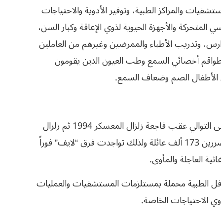
تشفيات والمراكز الطبية، وتوفير الأدوية والاحتياجات
ي المتحركة والأجهزة الحيوية لذوي الإعاقة وكبار السن،
رس، وتدريب الأطباء والممرضين وغيرهم من العاملين
ر طواقم أخصائي السمع وطب العيون الذين يقومون
 الأطفال الصم وضعاف السمع.
وفي الجزائر استمر دعم القطاع الصحي لـ 12 عام على التوالي عقب فاجعة زلزال المعسكر 1994 ثم زلزال
بومرداس 2003 حيث قُتل الألاف، وقُدّر عدد المتضررين 173 ألف عائلة ولذلك تواجدت فرق “لايف” فوراً
ية العاجلة والمأوى.
لقوافل الطبية محملة بمستلزمات المستشفيات والعمليات
ذوي الاحتياجات الخاصة.