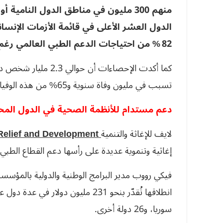
منهم 300 مليون في مناطق الدول النامي
الدول العشر الأعلى في قائمة الأزمات الإن
82 % من احتياجات الدعم الطبي العالمي رغم أنها تمثل فقط 11% من سكان العالم!
كما أكدت الإحصاءات 
تسبب في مليون وفاة سنوية و65% من هذه الوفيات بسبب الأمراض المعدية فقط في صحراء أفريقيا.
دعم مستدام للأنظمة الصحية في الدول المح
لايف للإغاثة والتنمية
Life For Relief and Development
إغاثية وتنموية عديدة على رأسها دعم القطاع الطبي 
فيكي رووب مدير البرامج الوطنية والدولية بالمؤسسة 
انطلاقها تُقدّر بنحو 231 مليون دول
سوريا، و26 دولة أخرى.