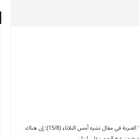
قال ألوف بن، المراسل السياسي لصحيفة “هآرتس” العبرية في مقال نشره أمس الثلاثاء (15/8): إن هناك
ا أسفرت عنه الحرب على لبنان.