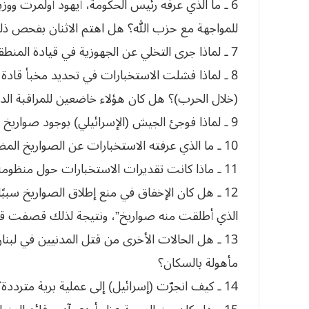
6 ـ ما الذي عرفه رئيس الحكومة، أيهود أولمرت 
للمواجهة مع حزب الله؟ هل اهتم الاثنان بفحص ذلك
7 ـ لماذا جرى التخلي عن الجهوزية في قيادة المنطقة العسكرية الشمالية قبل خطف الجنديين؟
8 ـ لماذا فشلت الاستخبارات في تحديد مخبأ قادة
(خلال الحرب)؟ هل كان هؤلاء خاضعين للمراقبة الد
9 ـ لماذا فوجئ الجيش (الإسرائيلي) بوجود صواريخ ضد السفن لدى حزب الله؟
10 ـ ما الذي عرفته الاستخبارات عن الصواريخ المضادة للدبابات المتطورة التي في حوزة حزب الله؟
11 ـ ماذا كانت تقديرات الاستخبارات حول منظومة حزب الله خلف الحدود؟
12 ـ هل كان الإخفاق في منع إطلاق الصواريخ سببً
الذي أطلقت منه صواريخ”، ونتيجة لذلك قصفت قانا في 30 تموز/ 
13 ـ هل الحالات الأخرى من قتل المدنيين في ل
مأهولة بالسكان؟
14 ـ كيف انجرّت (إسرائيل) إلى عملية برية مترددة؟ من بادر إليها ومن صادق عليها؟