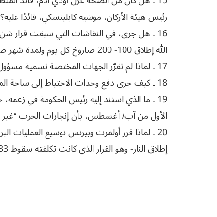
15 ـ هل كان من الصحة عزل أودي آدم، قائد المنط
رئيس هيئة الأركان، موشيه كابلينسكي، قائدًا عليه؟
16 ـ هل جرى، في النقاشات التي سبقت قرار شن 
الله إطلاق 100- 200 صاروخ كل يوم ولمدة شهر صوب البلدات الشمالية؟
17 ـ لماذا لم تقرّر الجهات المختصة تسمية مسؤول عن الاعتناء بسكان الشمال؟
18 ـ كيف جرى دفع وحدات الاحتياط إلى ساحة المعركة دون دعم لوجيستي كاف؟
19 ـ ما الذي استند إليه رئيس الحكومة في زعمه، 
الأول من آب/ أغسطس، بأن إنجازات الحرب “غير 
20 ـ لماذا قرر أولمرت وبيرتس توسيع العمليات ال
إطلاق النار- وهو القرار الذي كانت تكلفته سقوط 33 قتيلاً بين صفوف الجنود الصهاينة؟.