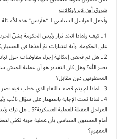
شروق أون لاين/وكالات
وأجمل المراسل السياسي لـ “هآرتس” هذه الأسئلة عل
1 ـ كيف ولماذا اتخذ قرار رئيس الحكومة بشنّ الحر
على الحكومة، وأية اعتبارات تمّ أخذها في الحسبان؟
2 ـ هل تم فحص إمكانية إجراء مفاوضات حول تبادل
نصر الله؟ وهل كان التقدير هو أن عملية الجيش س
المخطوفين دون مقابل؟
3 ـ لماذا لم يتم قصف اللقاء الذي خطب فيه نصر الله في نفس اليوم، من الجو؟
4 ـ لماذا تمت الإجابة باستهتار على سؤال نائ
المراحل المقبلة للعمل
أمام المستوى السياسي بأن عملية جوية تكفي لتحق
المفهوم؟