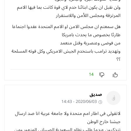
ولن نقبل ان يكون ابنائنا خدم لاي قوة كانت بما فيها الامم
المرتزقة ومجلس اللأمن واللاستقرار
هل سمعتم ان مجلس الامن او الامم المتحدة عقدوا اجتماعا
طارئا بخصوص ما يحدث بامريكا
من فوضى وعنصرية وقتل متعمد
وتهديد ترامب باستخدم الجيش الامريكي وكل قوته المسلحة
؟؟
14
صديق
2020/06/03 - 14:43
لاتقولي في اطار امم متحدة ولا جامعة عربية انا ضد ارسال
جيشنا خارج الوطن
تتذكرون عندما طلب نظام السعودية الصبياني المتهور ومن