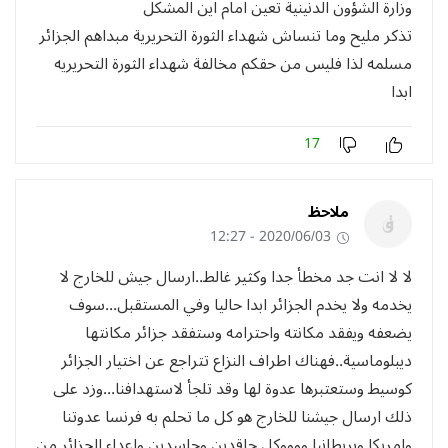
وزارة الشؤون الدنينية تعين امام اين المشكل
تذكر مليح وما تنساش شهداء الثورة التحريرية مبداهم الجزائر
مسلمه لذا فليس من حقكم مخالفة شهداء الثورة التحريريه
ابدا
17
ملاحظ
2020/06/03 - 12:27
لا لا انت جد مخطأ جدا وكثير غالط..ارسال جيش للخارج لا
يخدمه ولا يخدم الجزائر ابدا حاليا وفي المستقبل...سوف
يضعفه ويفقد مكانته واحترامه وستفقد جزائر مكانتها
ديبلوماسية..فهناك اطراف النزاع تتراجع عن اختيار الجزائر
كوسيط وستعتبرها عدوة لها وقد تلجأ لاستهدافنا...وزد على
ذلك ارسال جيشنا للخارج هو كل ما تحلم به فرنسا عدوتنا
وامريكا وبريطانيا ووووكل حاقدين وحاسدين واعداء الجزائر من