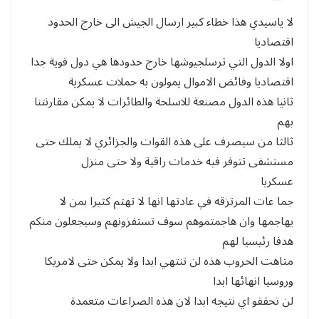
لا ياسيدي هذا خطاء كبير ارسال الجيش الى خارج الحدود
اقتصاديا
اولا الدول التي ترسلجيوشها خارج حدودها هي دول قوية جدا
اقتصاديا وفائض الاموال يمولون به حملات عسكرية
ثانيا هذه الدول مصنعة للاسلحة والطائرات لا يمكن مقارنتنا
بهم
ثالثا من سيصرف على هذه القوات والجزائري لا يملك حتى
مستشفى تتوفر فيه خدمات راقية ولا حتى منزل
عسكريا
جما عات المرتزقه في عادتها انها لا تهتم كثيرا بمن لا
يهاجمها وان هاجمتموهم سوف تستفزونهم وسيجعلون منكم
هدفا رئيسيا لهم
متاهت الحروب هذه لن تنتهي ابدا ولا يمكن حتى لامريكا
وروسيا انهائها ابدا
لن تحققو اي نتيجه ابدا لان هذه الصراعات متعمدة