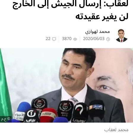
لعقاب: إرسال الجيش إلى الخارج
لن يغير عقيدته
محمد لهوازي
22
3870
2020/06/03
ح.م
محمد لعقاب