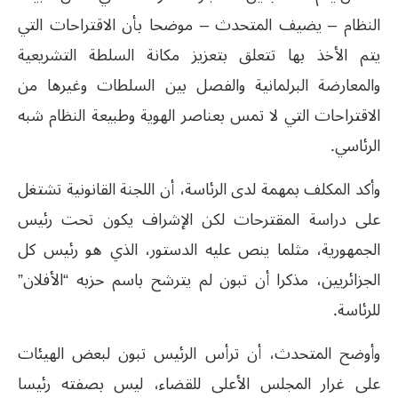
النظام – يضيف المتحدث – موضحا بأن الاقتراحات التي
يتم الأخذ بھا تتعلق بتعزيز مكانة السلطة التشريعیة
والمعارضة البرلمانیة والفصل بین السلطات وغیرھا من
الاقتراحات التي لا تمس بعناصر الھوية وطبیعة النظام شبه
الرئاسي.
وأكد المكلف بمھمة لدى الرئاسة، أن اللجنة القانونیة تشتغل
على دراسة المقترحات لكن الإشراف يكون تحت رئیس
الجمھورية، مثلما ينص علیه الدستور، الذي ھو رئیس كل
الجزائريین، مذكرا أن تبون لم يترشح باسم حزبه “الأفلان”
للرئاسة.
وأوضح المتحدث، أن ترأس الرئیس تبون لبعض الھیئات
على غرار المجلس الأعلى للقضاء، لیس بصفته رئیسا