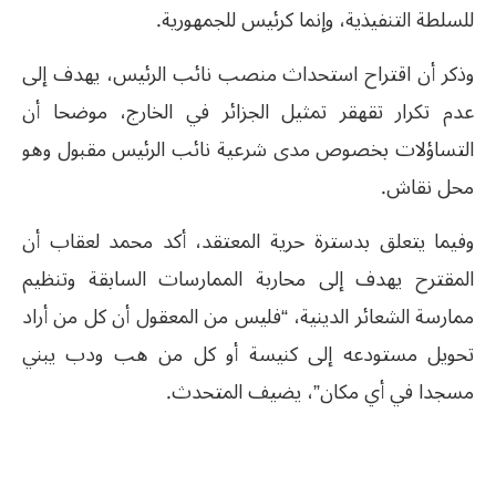
للسلطة التنفیذية، وإنما كرئیس للجمھورية.
وذكر أن اقتراح استحداث منصب نائب الرئیس، يھدف إلى
عدم تكرار تقھقر تمثیل الجزائر في الخارج، موضحا أن
التساؤلات بخصوص مدى شرعیة نائب الرئیس مقبول وھو
محل نقاش.
وفيما يتعلق بدسترة حرية المعتقد، أكد محمد لعقاب أن
المقترح يھدف إلى محاربة الممارسات السابقة وتنظیم
ممارسة الشعائر الدينیة، “فلیس من المعقول أن كل من أراد
تحويل مستودعه إلى كنیسة أو كل من ھب ودب يبني
مسجدا في أي مكان”، يضيف المتحدث.