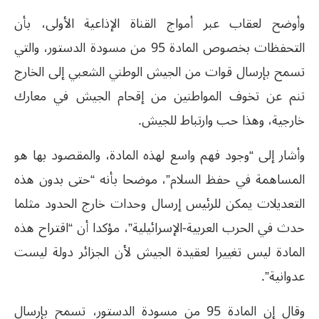
وأوضح لعقاب عبر أمواج القناة الإذاعیة الأولى، بأن
التحفظات بخصوص المادة 95 من مسودة الدستور، والتي
تسمح بإرسال قوات من الجيش الوطني الشعبي إلى الخارج
تنم عن تخوف المواطنین من إقحام الجیش في معارك
خارجیة، وھذا حب وارتباط للجیش.
وأشار إلى “وجود فھم واسع لھذه المادة، والمقصود بھا ھو
المساھمة في حفظ السلام”، موضحا بأنه “حتى بدون ھذه
التعديلات يمكن للرئیس إرسال وحدات خارج الحدود مثلما
حدث في الحرب العربیة-الإسرائیلیة”، مؤكدا أن “اقتراح ھذه
المادة لیس تغییرا لعقیدة الجیش لأن الجزائر دولة لیست
عدوانیة”.
وقال إن المادة 95 من مسودة الدستور، تسمح بإرسال