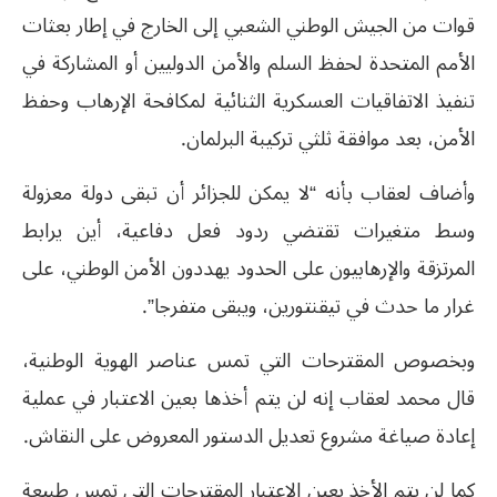
قوات من الجيش الوطني الشعبي إلى الخارج في إطار بعثات
الأمم المتحدة لحفظ السلم والأمن الدوليين أو المشاركة في
تنفيذ الاتفاقيات العسكرية الثنائية لمكافحة الإرهاب وحفظ
الأمن، بعد موافقة ثلثي تركيبة البرلمان.
وأضاف لعقاب بأنه “لا يمكن للجزائر أن تبقى دولة معزولة
وسط متغیرات تقتضي ردود فعل دفاعیة، أين يرابط
المرتزقة والإرھابیون على الحدود يھددون الأمن الوطني، على
غرار ما حدث في تیقنتورين، ويبقى متفرجا”.
وبخصوص المقترحات التي تمس عناصر الهوية الوطنية،
قال محمد لعقاب إنه لن يتم أخذھا بعین الاعتبار في عملیة
إعادة صیاغة مشروع تعديل الدستور المعروض على النقاش.
كما لن يتم الأخذ بعین الاعتبار المقترحات التي تمس طبیعة