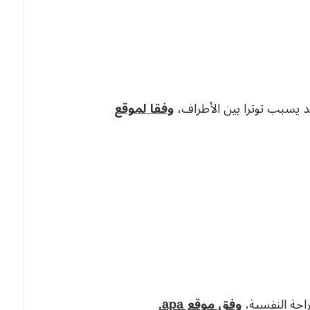
 يسبب توترا بين الأطراف،
وفقا لموقع
احة النفسية،
وفق موقع apa.