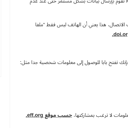
أبحاث أمنية حديثة بينت أن أنظمة Android و iOS تقوم بإرسال بيانات بشكل مستمر حتى عند عدم
 الاتصال، هذا يعني أن الهاتف ليس فقط “ملفا
فإنك تفتح بابا للوصول إلى معلومات شخصية جدا مثل:
علومات لا ترغب بمشاركتها،
حسب موقع eff.org.