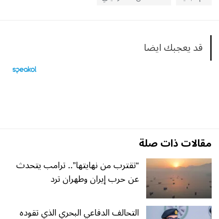
قد يعجبك ايضا
مقالات ذات صلة
“تقترب من نهايتها”.. ترامب يتحدث
عن حرب إيران وطهران ترد
التحالف الدفاعي البحري الذي تقوده