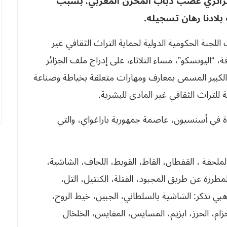
جزائري غضب ذباب المخزن المغربي، بسبب
لادنا رهان تسجيله.
لجنة الحكومية الدولية لحماية التراث الثقافي غير
ة، “اليونسكو”، مساء الثلاثاء، على إدراج ملف الجزائر
 الكبير المسمى بمعارف ومهارات متعلقة بخياطة وصناعة
ة للتراث الثقافي غير المادي للبشرية.
ة في أسنسيون، عاصمة جمهورية باراغواي، والتي
الملحفة ، القفطان، القاط، القويط، اللحاف، الشاشية،
 المطرزة عن طريق المجبود، الفتلة، الكنتيل، التل،
هبي نذكر: الشاشية بالسلطاني، الجبين، خيط الروح،
ام، الحرز، ابزيم، المسايس، المقايس، الخلخال