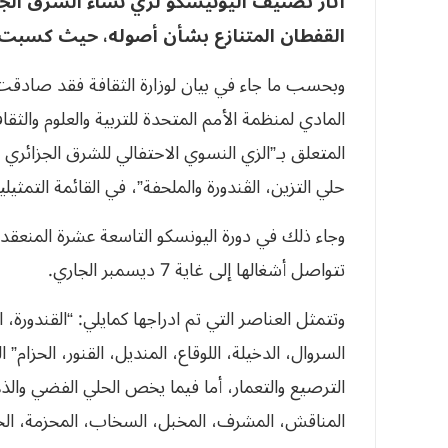
أثار تصنيف اليونيسكو لزي نساء الشرق ال
القفطان المتنازع بشأن أصوله، حيث كسبت ب
وبحسب ما جاء في بيان لوزارة الثقافة فقد صادقت ال
المادي لمنظمة الأمم المتحدة للتربية والعلوم والثقاف
المتعلق بـ”الزي النسوي الاحتفالي للشرق الجزائري
حلي التزين، الڤندورة والملحفة”، في القائمة التمثيلي
وجاء ذلك في دورة اليونسكو التاسعة عشرة المنعقد
تتواصل أشغالها إلى غاية 7 ديسمبر الجاري.
وتتمثل العناصر التي تم ادراجها كمايلي: “القندورة، 
السروال، الدخيلة، اللوقاع، المنديل، القنور، الحزام”
الترصيع والتعمار، أما فيما يخص الحلي الفضي والذ
المناقش، المشرف، المخبل، السخاب، المحزمة، الحز