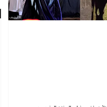
أرشيف