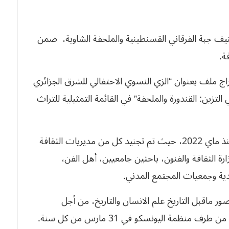
بطلب تصنيف جبة الفرقاني القسنطينية والملحفة الشاوية، ضمن
ة.
اج ملف بعنوان “الزي النسوي الاحتفالي للشرق الجزائري
تزين: القندورة والملحفة” في القائمة التمثيلية للتراث
وأضاف البيان أن هذا الملف تم تحضيره الميداني منذ ماي 2022، حيث تم تجنيد كل من مديريات الثقافة
 الثقافة والفنون، باحثين جامعيين، أهل الفن،
دية وجمعيات المجتمع المدني.
 ماقبل التاريخ علم الانسان والتاريخ، من أجل
ظمة اليونسكو في 31 مارس من كل سنة.