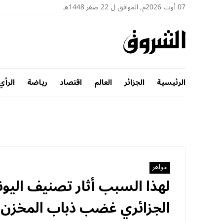
07 أوت 2026م, الموافق ل 22 صفر 1448هـ
الرئيسية
الجزائر
العالم
اقتصاد
رياضة
الرأي
جواهر
لهذا السبب أثار تصنيف اليو
الجزائري غضب ذباب المخزن!