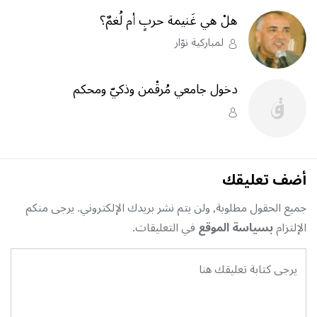
هلْ هي غَنيمة حربٍ أم لُغمٌ؟
لمباركية نوّار
دخول جامعي مُرقْمن وذكيّ ومحكم
أضف تعليقك
جميع الحقول مطلوبة, ولن يتم نشر بريدك الإلكتروني. يرجى منكم
الإلتزام
بسياسة الموقع
في التعليقات.