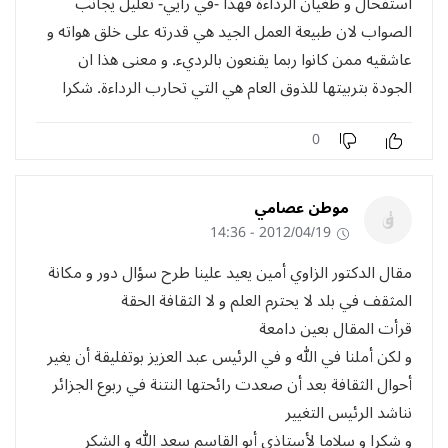
استفحال و طغيان الرداءة فهذا -في رايي- تعليل يجانب
الصواب لان طبيعة العمل الجيد هي قدرته على خلق هواته و
عاشقيه ممن كانوا ربما يقنعون بالرديء. و معنى هذا ان
الجودة بتربيتها للذوق العام هي التي تحارب الرداءة. شكرا
0
موطن عصامي
2012/04/19 - 14:36
مقال الدكتور الزاوي أمين يعيد علينا طرح سؤال دور و مكانة
المثقف في بلد لا يحترم العلم و لا الثقافة الحقة
قرأت المقال بعين دامعة
و لكن أملنا في الله و في الرئيس عبد العزيز بوتفليقة أن يغير
أحوال الثقافة بعد أن صعدت رائحتها النتنة في ربوع الجزائر
نناشد الرئيس التغيير
و شكرا و سلاما لأستاذي أبو القاسم سعد الله و الشكر