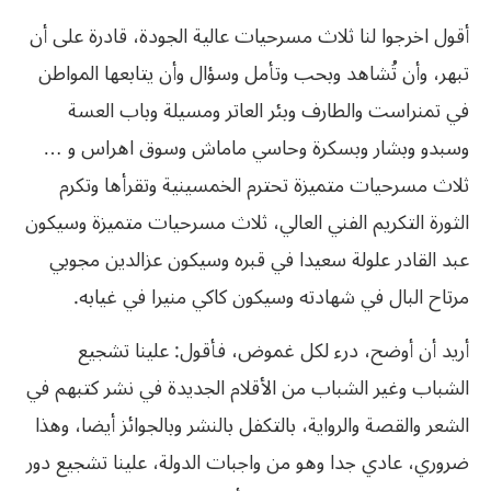
أقول اخرجوا لنا ثلاث مسرحيات عالية الجودة، قادرة على أن
تبهر، وأن تُشاهد وبحب وتأمل وسؤال وأن يتابعها المواطن
في تمنراست والطارف وبئر العاتر ومسيلة وباب العسة
وسبدو وبشار وبسكرة وحاسي ماماش وسوق اهراس و …
ثلاث مسرحيات متميزة تحترم الخمسينية وتقرأها وتكرم
الثورة
التكريم
الفني
العالي،
ثلاث
مسرحيات
متميزة
وسيكون
عبد
القادر
علولة
سعيدا
في
قبره
وسيكون
عزالدين
مجوبي
مرتاح
البال
في
شهادته
وسيكون
كاكي
منيرا
في
غيابه
.
أريد أن أوضح، درء لكل غموض، فأقول: علينا تشجيع
الشباب وغير الشباب من الأقلام الجديدة في نشر كتبهم في
الشعر والقصة والرواية، بالتكفل بالنشر وبالجوائز أيضا، وهذا
ضروري، عادي جدا وهو من واجبات الدولة، علينا تشجيع دور