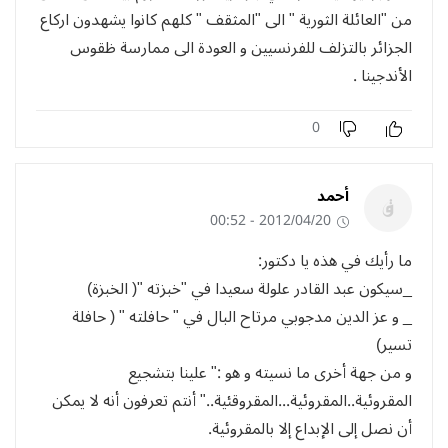
من "العائلة الثورية " الى "المثقف " كلهم كانوا يشهدون اركاع
الجزائر بالتزلف للفرنسيين و العودة الى ممارسة ظقوس
الأندجينا .
0
أحمد
2012/04/20 - 00:52
ما رأيك في هذه يا دكتور:
_سيكون عبد القادر علولة سعيدا في "خبزته "( الخبزة)
_ و عز الدين مدجوبي مرتاح البال في " حافلته " ( حافلة
تسير)
و من جهة أخرى ما نسيته و هو :" علينا بتشجيع
المقروئية..المقروئية...المقروقئية.." أنتم تعرفون أنه لا يمكن
أن نصل إلى الإبداع إلا بالمقروئية.