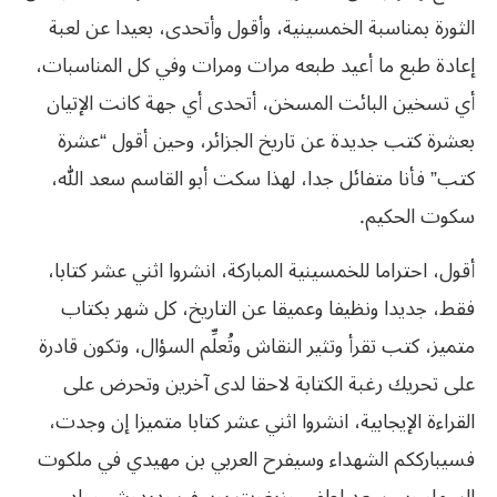
الثورة بمناسبة الخمسينية، وأقول وأتحدى، بعيدا عن لعبة
إعادة طبع ما أعيد طبعه مرات ومرات وفي كل المناسبات،
أي تسخين البائت المسخن، أتحدى أي جهة كانت الإتيان
بعشرة كتب جديدة عن تاريخ الجزائر، وحين أقول “عشرة
كتب”
فأنا
متفائل
جدا،
لهذا
سكت
أبو
القاسم
سعد
الله،
سكوت
الحكيم
.
أقول، احتراما للخمسينية المباركة، انشروا اثني عشر كتابا،
فقط، جديدا ونظيفا وعميقا عن التاريخ، كل شهر بكتاب
متميز، كتب تقرأ وتثير النقاش وتُعلِّم السؤال، وتكون قادرة
على تحريك رغبة الكتابة لاحقا لدى آخرين وتحرض على
القراءة الإيجابية، انشروا اثني عشر كتابا متميزا إن وجدت،
فسيبارككم الشهداء وسيفرح العربي بن مهيدي في ملكوت