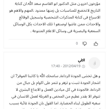
مؤرخون اخرو.ن مثل الدكتور ابو القاسم سعد الله.ان كتابة
التاريخ لاتخضع للمناسبات بل زمنها ممدود .المهم والاهم هو
الاسراع فى كتابة المذكرات الشخصية وتسجيل الوقائع
والاحداث ممن عاشوا اوصنعو ا تلك الاحداث بكل الوسائل
السمعية والبصرية فى وسائل الاعلام المتنوعة .
0
اكلي
2012/04/19 - 17:40
و هل تخشى الجودة الرداءة, سامحك الله يا كاتبنا الموقر? ان
اشجار الجودة تنبت و تزهر و تثمر على اكوام بل جبال من
الرداءة. فالجودة في كل ميادين العمل و الابداع البشري لا
تتوفر الا بقدر عظيم من المخض و الغربلة لعمل الانسان في
سعيه الطويل لبناء الحضارة. اما القول بان الجودة غائبة بسبب