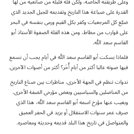
وعلى طريقته الخاصة، ولكن قلة قليلة من صانعيه من لها
القدرة على صياغة هذا التاريخ وتقديمه للجيل الجديد الذي
ضيّع كل المرجعيات وكفر بكل القيم ورمى بنفسه في البحر
على قوارب من مطاط، ومن هذه القلة الصفوة الأستاذ
أبو
القاسم
سعد
الله
.
فلماذا
يسكت
أبو
القاسم
سعد
الله
في
أيام
يجب
أن
نسمع
فيها
صوته
عاليا
أكثر
من
أيام
أُخَر؟
أكثر
من
أصوات
الآخرين
.
ندوات تنظم في الجهة الأخرى، مناظرات بين صناع التاريخ
من المناضلين والسياسيين وبعض مؤرخي الضفة الأخرى،
ويغيب عنها مؤرخ اسمه أبو القاسم سعد الله، هذا الذي
صرف عمر سنوات الاستقلال أو يزيد في الحفر العميق
والمتواصل في تاريخ هذا البلد قديمه وحديثه ومعاصره.