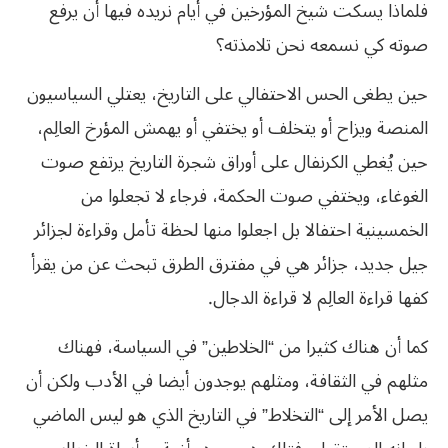
فلماذا
يسكت
شيخ
المؤرخين
في
أيام
نريده
فيها
أن
يرفع
صوته
كي
نسمعه
نحن
تلامذته؟
حين يطغى الحس الاحتفالي على التاريخ، يعتلي السياسيون
المنصة ويزاح أو يتخلف أو يختفي أو يهمش المؤرخ العالِم،
حين يُغطي الكرنفال على أوراق شجرة التاريخ يرتفع صوت
الغوغاء، ويختفي صوت الحكمة، فرجاء لا تجعلوا من
الخمسينية احتفالا بل اجعلوا منها لحظة تأمل وقراءة
لجزائر
جيل
جديد،
جزائر
هي
في
مفترق
الطرق
تبحث
عن
من
يقرأ
كفها
قراءة
العالِم
لا
قراءة
الدجال
.
كما أن هناك كثيرا من “الخلاطين” في السياسة، فهناك
مثلهم في الثقافة، ومثلهم يوجدون أيضا في الأدب ولكن أن
يصل الأمر إلى “التخلاط” في التاريخ الذي هو ليس الماضي