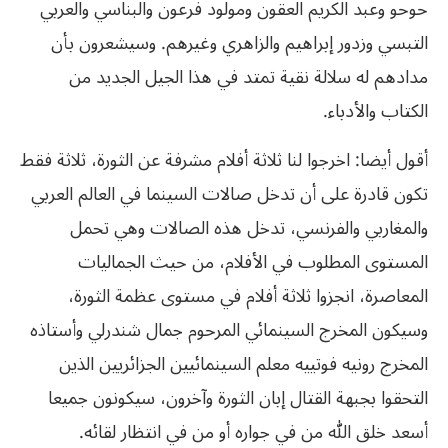
حوحو وعبد الكريم العقون ومولود فرعون والبناسي والعربي
التبسي
وزدور
إبراهيم
والزاهري
وغيرهم
.
وسيشعرون
بأن
مدادهم
له
سلالة
نقية
تمتد
في
هذا
الجيل
الجديد
من
الكتاب
والأدباء
.
أقول أيضا: اخرجوا لنا ثلاثة أفلام مشرفة عن الثورة، ثلاثة فقط
تكون قادرة على أن تدخل صالات السينما في العالم العربي
والمغاربي والفرنسي، تدخل هذه الصالات وهي تحمل
المستوى المطلوب في الأفلام، من حيث الجماليات
المعاصرة، انجزوا ثلاثة أفلام في مستوى عظمة الثورة،
وسيكون المخرج السينمائي المرحوم جمال شندرلي وأستاذه
المخرج رونيه فوتييه معلم السينمائيين الجزائريين الذين
التحقوا بجبهة القتال إبان الثورة وآخرون، سيكونون جميعا
أسعد خلق الله من في جواره أو من في انتظار لقائه.