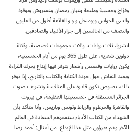
السماء وسيسعد لطفي وزيغوت يوسف وديدوش مراد
وفرّاج وحسيبة ومليحة وعبان رمضان وعميروش وبوقرة
والسي الحواس وبومنجل و و و القائمة أطول من المليون
والنصف من الجالسين إلى جوار الأنبياء والصادقين.
انشروا، ثلاث روايات، وثلاث مجموعات قصصية، وثلاثة
دواوين شعرية، على طول 365 يوم من أيام الخمسينية،
يكون روايات وقصص وأشعار يتوفر فيها إبداع يحرك القراءة
ويعيد النقاش حول جودة الكتابة والكتاب والتاريخ، إذا توفر
ذلك، نصوص تكون قادرة على المنافسة وتشريف صوت
الجزائر المستقلة في خمسينيتها العظيمة، في بيروت
والقاهرة والخرطوم والرباط وتونس وباريس، وأنا متأكد بأن
الشهداء من الكتاب الأدباء ستغمرهم السعادة في العالم
الآخر وهم يقرؤون مثل هذا الإبداع، من أمثال: أحمد رضا