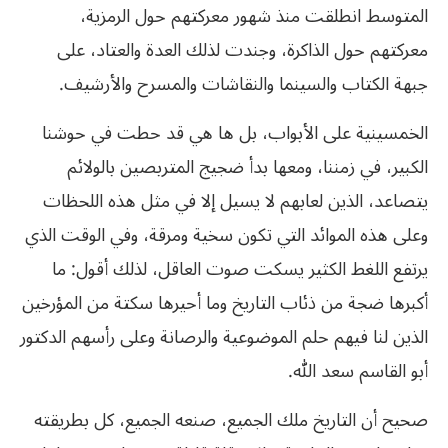
المتوسط انطلقت منذ شهور معركتهم حول الرمزية،
معركتهم حول الذاكرة، وجندت لذلك العدة والعتاد، على
جبهة الكتاب والسينما والنقاشات والمسرح والأرشيف.
الخمسينية على الأبواب، بل ها هي قد حطت في حوشنا
الكبير، في زمننا، ومعها بدأ ضجيج المتربصين بالولائم
يتصاعد، الذين لعابهم لا يسيل إلا في مثل هذه اللحظات
وعلى هذه الموائد التي تكون سخية ومرقة، وفي الوقت الذي
يرتفع اللغط الكثير يسكت صوت العاقل، لذلك أقول: ما
أكبرها
ضجة
من
ذئاب
التاريخ
وما
أحيرها
سكتة
من
المؤرخين
الذين
لنا
فيهم
حلم
الموضوعية
والرصانة
وعلى
رأسهم
الدكتور
أبو
القاسم
سعد
الله
.
صحيح أن التاريخ ملك الجميع، صنعه الجميع، كل بطريقته