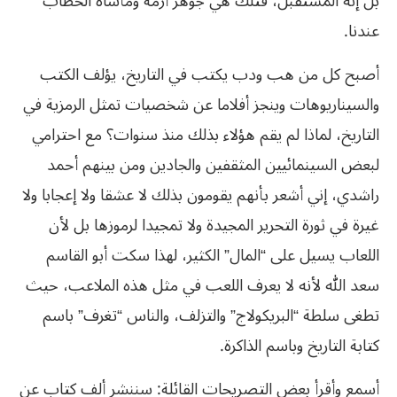
بل إنه المستقبل، فتلك هي جوهر أزمة ومأساة الخطاب
عندنا.
أصبح كل من هب ودب يكتب في التاريخ، يؤلف الكتب
والسيناريوهات وينجز أفلاما عن شخصيات تمثل الرمزية في
التاريخ، لماذا لم يقم هؤلاء بذلك منذ سنوات؟ مع احترامي
لبعض السينمائيين المثقفين والجادين ومن بينهم أحمد
راشدي، إني أشعر بأنهم يقومون بذلك لا عشقا ولا إعجابا ولا
غيرة في ثورة التحرير المجيدة ولا تمجيدا لرموزها بل لأن
اللعاب يسيل على “المال” الكثير، لهذا سكت أبو القاسم
سعد الله لأنه لا يعرف اللعب في مثل هذه الملاعب، حيث
تطغى سلطة “البريكولاج” والتزلف، والناس “تغرف” باسم
كتابة التاريخ وباسم الذاكرة.
أسمع وأقرأ بعض التصريحات القائلة: سننشر ألف كتاب عن