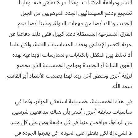
النشر ومرافقة المكتبات، وهذا أمر لا نقاش فيه، وعلينا
تشجيع ودعم السينمائيين الجدد الموهوبين من الجيل
الجديد، وذاك أيضا من مهمات الدولة، وعلينا أيضا دعم
الفرق المسرحية المستقلة دعما كبيرا، ففي ذلك دفاعنا عن
حرية التعبير الإبداعي وتعدد الحساسيات الفنية، ولكن علينا
ألا نخلط بين التكفل بالكتابات والممارسات
الإبداعية
لهذه
القوى
الشابة
أو
الجديدة
وبرنامج
الخمسينية
الذي
يخضع
لرؤية
أخرى
ومنطق
آخر،
ربما
لهذا
يصمت
الأستاذ
أبو
القاسم
سعد
الله
.
في هذه الخمسينية، خمسينية استقلال الجزائر، وكما في
مناسبات سابقة أخرى، أشعر بأن هناك مدافعين شرسين
عن الرداءة، مرافعين عنها في كل دقيقة ومن على كل منبر،
لا لشيء إلا لكي يغطوا على الجودة، كي يغرقوا الجودة في