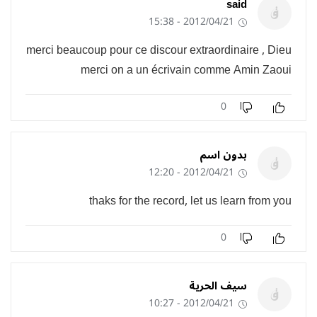
said
2012/04/21 - 15:38
merci beaucoup pour ce discour extraordinaire , Dieu
merci on a un écrivain comme Amin Zaoui
0
بدون اسم
2012/04/21 - 12:20
thaks for the record, let us learn from you
0
سيف الحرية
2012/04/21 - 10:27