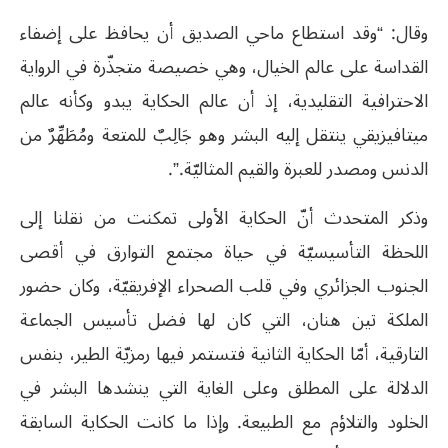
وقال: “وقد استطاع ماحي الصديق أن يحافظ على إضفاء
القداسة على عالم الخيال، وهي خصيصة متجذّرة في الرواية
الاحترافية التقليدية، إذ أن عالم الحكاية يبدو وكأنه عالم
ميتافيزيقي ينتقل إليه البشر وهو جَالِبٌ للمتعة ومُطَهِّرٌ من
الدنس ومصدر للعبرة والقيم المثاليّة.”.
وذكر المتحدث أنّ الحكاية الأولى تمكنت من نقلنا إلى
اللحظة التأسيسيّة في حياة مجتمع التوارق في أقصى
الجنوب الجزائري وفي قلب الصحراء الإفريقيّة، وكان حضور
الملكة تين هنان، التي كان لها فضل تأسيس الجماعة
التارقية، أمّا الحكاية الثانية فتستمر فيها رمزيّة الطير، بنفس
الدلالة على المطلق وعلى الغاية التي ينشدها البشر في
الخلود والتلاؤم مع الطبيعة. وإذا ما كانت الحكاية السابقة