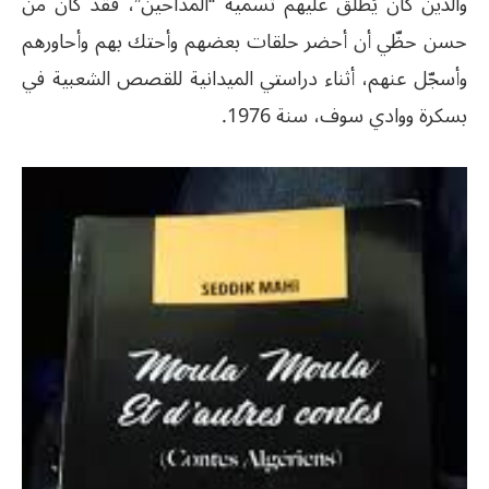
والذين كان يُطلَق عليهم تسمية “المدّاحين”، فقد كان من
حسن حظّي أن أحضر حلقات بعضهم وأحتك بهم وأحاورهم
وأسجّل عنهم، أثناء دراستي الميدانية للقصص الشعبية في
بسكرة ووادي سوف، سنة 1976.