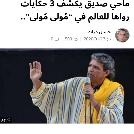
ماحي صديق يكشف 3 حكايات
رواها للعالم في “مُولى مُولى”..
حسان مرابط
0
509
2020/01/13
ح.م