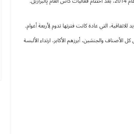
وكان تعامل “الفاف” مع هذه الشركة قد انطلق في عام 2014، بعد اختتام فعاليات كأس العام بِالبرازيل.
 للاتفاقية، التي عادة كانت فترتها تدوم لِأربعة أعوام.
ل الأصناف والجنسَين، أبرزهم الأكابر، ارتداء الألبسة