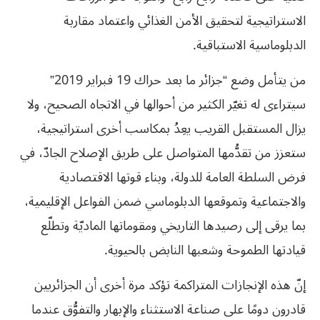
الاستراتيجية لتحقيق الأمن الغذائي واعتماد مقاربة
الدبلوماسية الاستباقية.
من يتأمل وضع “جزائر ما بعد حراك 19 فبراير 2019”
سيتراءى له تغيّر الكثير من أحوالها في الاتجاه الصحيح، ولا
يزال المستقبل القريب يعِدُ بمكاسب أخرى استراتيجية،
ستعزز من تقدُّمها المتواصل على طريق الإصلاح الجادّ، في
فرض السلطة العامة للدولة، وبناء قوتها الاقتصادية
والاجتماعية وتموقعها الدبلوماسي ضمن الفواعل الإقليمية،
بما يرقى إلى رصيدها التاريخي ومقوماتها الماديّة وتطلّع
قيادتها الطموحة وشعبها النابض بالحيوية.
إنّ هذه الإنجازات المتراكمة تؤكد مرة أخرى أن الجزائريين
قادرون دومًا على صناعة الاستثناء والإبهار والتفوُّق عندما