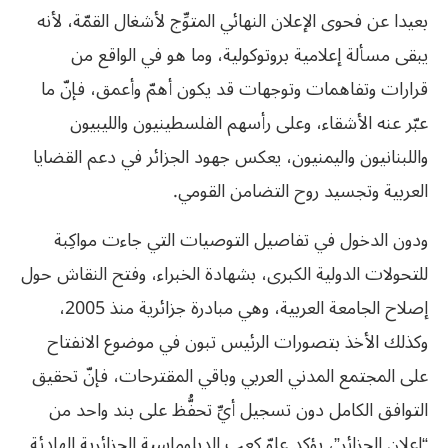
بعيدا عن فحوى الإعلان النهائي المتوِّج لأشغال القمّة، لأنه
يبقى مسألة إعلامية بروتوكولية، وما هو في الواقع من
قرارات وتفاهمات وتوجهات قد يكون أهمّ وأعمق، فإنّ ما
عبّر عنه الأشقاء، وعلى رأسهم الفلسطينيون والليبيون
واللبنانيون واليمنيون، يعكس جهود الجزائر في دعم القضايا
العربية وتجسيد روح التضامن القومي.
ودون الدخول في تفاصيل التوصيات التي جاءت مواكِبة
للتحولات الدولية الكبرى، بشهادة الخبراء، وفتح النقاش حول
إصلاح الجامعة العربية، وهي مبادرة جزائرية منذ 2005،
وكذلك الأخذ بتصورات الرئيس تبون في موضوع الانفتاح
على المجتمع المدني العربي وباقي المقترحات، فإنّ تحقيق
التوافق الكامل دون تسجيل أيِّ تحفُّظ على بند واحد من
“إعلان الجزائر”، يؤكد علوّ كعب الدبلوماسية الجزائرية الهادئة