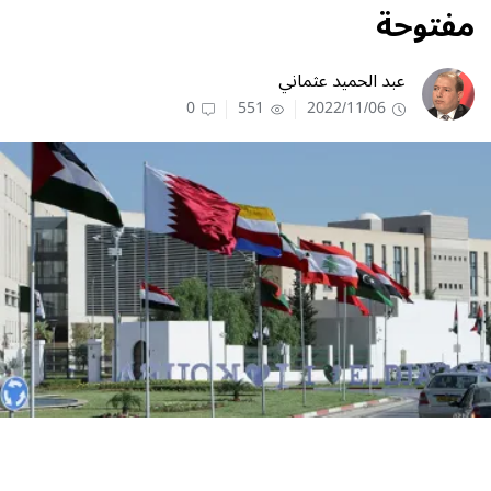
مفتوحة
عبد الحميد عثماني
0
551
2022/11/06