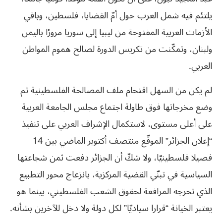
يلتئم فيه شمل العرب حول أمّ القضايا، فلسطين، وباقي
الأزمات العربية المفتوحة من ليبيا إلى سوريا مرورًا باليمن
ولبنان، وتمكّنت من تكريس الدورة لصالح هموم المواطن
العربي.
لم يكن من السهل اقتحام ملف المصالحة الفلسطينية ثم
وضع مخرجاتها فوق طاولة اجتماع مجلس الجامعة العربية
على أعلى مستوى، لاستكمال الإشراف العربي على تنفيذ
“إعلان الجزائر” الموقّع منتصف أكتوبر الماضي بين 14
فصيلا فلسطينيّا، ولا شكّ أن الجزائر دفعت ثمن شجاعتها
السياسية في تبنّي القضية المركزية، بانزعاج محور التطبيع
الذي تحرجه المرافعة لحقوق الشعب الفلسطيني، بينما هو
يعتبر الخيانة “قرارا سياديّا” لكل دولة ولا دخل للآخرين بشأنه.