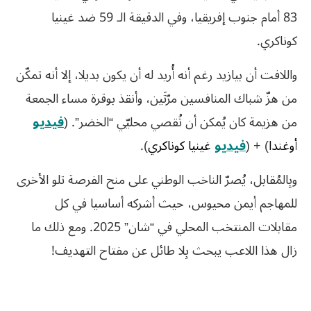
83 أمام جنوب إفريقيا، وفي الدقيقة الـ 59 ضد غينيا
كوناكري.
واللافت أن بيازيد رغم أنه أُريد له أن يكون بديلا، إلا أنه تمكّن
من هزّ شباك المنافسين مرّتَين، وأنقذ بوقرة مساء الجمعة
من هزيمة كان يُمكن أن تُقصي محليّي “الخضر”. (
فيديو
أوغندا
) + (
فيديو
غينيا كوناكري
).
وبِالمُقابل، يُصرّ الناخب الوطني على منح الفرصة تلو الأخرى
للمهاجم أيمن محيوس، حيث أشركه أساسيا في كل
مقابلات المنتخب المحلي في “شان” 2025. ومع ذلك ما
زال هذا اللاعب يبحث بِلا طائل عن مفتاح التهديف!