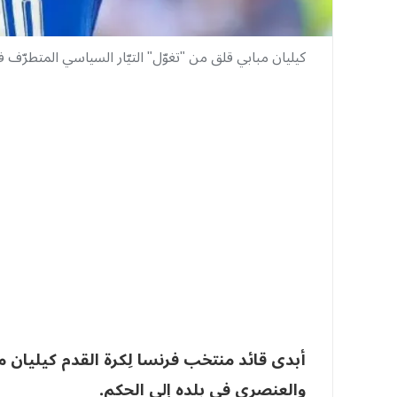
كيليان مبابي قلق من "تغوّل" التيّار السياسي المتطرّف 
أبدى قائد منتخب فرنسا لِكرة القدم كيليان م
والعنصري في بلده إلى الحكم.