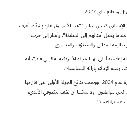
 ومطلع ماي 2027.
سباني كيليان مبابي: “هذا الأمر يؤثر عليّ بِشدّة. أعرف
عندما يصل أمثالهم إلى السلطة”. وأشار إلى حزب
ر بطابعه العدائي والمتطرّف والعنصري.
العمر 27 سنة – في مقابلة إعلامية أدلى بها للمجلة الأمريكية “فانيتي فاير”، أنه
عدم الإدلاء بِآرائه السياسية”.
وعاد مبابي إلى الانتخابات البرلمانية الفرنسية المبكرة لعام 2024، ووصف نتائج الجولة الأولى التي فاز بها
نا. نحن مواطنون، ولا يمكننا أن نقف مكتوفي الأيدي،
نذهب لِنلعب!”.