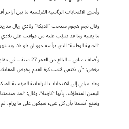
وتُجرى الانتخابات الرئاسية الفرنسية ما بين أواخر أفريل
وقال نجم هجوم منتخب “الديكة” ونادي ريال مدريد الإ
ما يعنيه وما قد يترتب عليه من عواقب على بلادي 
“الجبهة الوطنية” الذي يرأسه جوردان بارديلا، ويشته
وأضاف مبابي – البالغ من 
يرفض: “أن يكتفي لاعب كرة القدم بِخوض المقابلات، و
اليمين المتطرّف، بِأنها “كارثية”. وقال: “لقد صدمت
ونقنع أنفسنا بأن كل شيء سيكون على ما يرام، ثم 