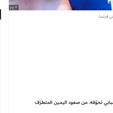
ح.م
في فرنسا.
بابي تخوّفه، من صعود اليمين المتطرّف