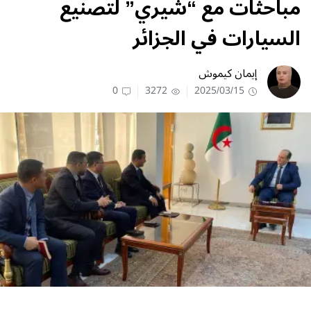
مباحثات مع “شيري” لتصنيع
السيارات في الجزائر
إيمان كيموش
0
3272
2025/03/15