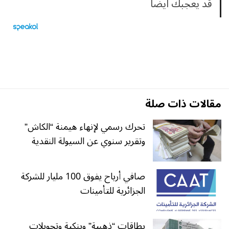
قد يعجبك ايضا
مقالات ذات صلة
تحرك رسمي لإنهاء هيمنة “الكاش”
وتقرير سنوي عن السيولة النقدية
صافي أرباح يفوق 100 مليار للشركة
الجزائرية للتأمينات
بطاقات “ذهبية” وبنكية وتحويلات