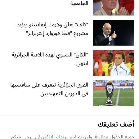
الجامعية
“كاف” يعلن ولاءه لـ إنفانتينو ويؤيد
مشروع “فيفا فوروارد إنتربرايز”
“الكان” النسوي لهذه اللاعبة الجزائرية
انتهى
الفرق الجزائرية تتعرف على منافسيها
في الدورين التمهيديين
أضف تعليقك
جميع الحقول مطلوبة, ولن يتم نشر بريدك الإلكتروني. يرجى منكم