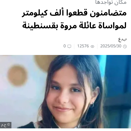
مكان تواجدها
متضامنون قطعوا ألف كيلومتر
لمواساة عائلة مروة بقسنطينة
ب.ع
0
12576
2025/05/30
ح.م