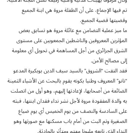
وكان مرفوقا بهيئات مدنية وأمنية رفيعة تمثل اللجنة الأمنية،
تم فيها الإجماع، على أن الطفلة مروة هي ابنة الجميع
وقضيتها قضية الجميع.
ما ميز عملية التضامن مع عائلة مروة هو تسابق بعض
المؤثرين المعروفين والناشطين الجمعويين على مستوى
الشرق الجزائري من أجل المساهمة في تحويل أي معلومة
إلى مصالح الأمن.
فقد التقت “الشروق” بالسيد سيف الدين بوبكيرة المدعو
“نانو” المعروف وطنيا بكونه يقوم بالبحث عن الأشياء الثمينة
الضائعة من أصحابها، لإعادتها إليهم، وهو أول من اتصلت
به والدة المفقودة مروة لأجل نشر نداء فقدان ابنتها، فبثه
على السادسة والنصف من يوم الخميس أي يوم ضياع
الصغيرة وتم البث من أمام باب مسكنها مع صورتها وهو
النداء الذي تابعه مليونا مهتم ومتأثر بالحادثة.