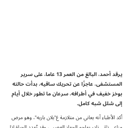
يرقد أحمد، البالغ من العمر 13 عاما، على سرير
المستشفى، عاجزًا عن تحريك ساقيه، بدأت حالته
بوخز خفيف في أطرافه، سرعان ما تطور خلال أيام
إلى شلل شبه كامل.
أكد الأطباء أنه يعاني من متلازمة غ”يلان باريه”، وهو مرض
مناعي ذاتي نادر يهاجم الجهاز العصبي، وقد يُهدد الحياة إذا