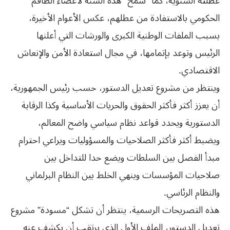
عطلته السنوية، كما “سمح” هذه السنة لأعضاء الطاقم
الحكومي بالاستفادة من عطلهم، عكس الأعوام الأخيرة،
بسبب الملفات الوطنية الكبرى والورشات التي أعلنها
الرئيس وتوعد بإتمامها، في مجال استعادة الأمن والإنعاش
الاقتصادي.
وينتظر من مشروع تعديل الدستور، حسب رئيس الجمهورية،
أن يعزز أكثر فأكثر الحقوق والحريات الأساسية وكذا الرقابة
الدستورية ويحدد قواعد نظام سياسي واضح المعالم،
ويضبط أكثر فأكثر الصلاحيات والمسؤوليات ويراعي احترام
مبدأ الفصل بين السلطات ويضع حدا للتداخل بين
‬والنظام‮ ‬الرئاسي‮.‬
هذه التصريحات الرسمية، ينتظر أن تشكل “مسودة” مشروع
تعديل الدستور، الملف الأول الذي يرتقب أن يكشف عنه