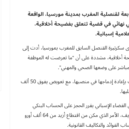
عة لقنصلية المغرب بمدينة مورسيا، الواقعة
ي نهائي في قضية تتعلق بفضيحة أخلاقية،
امية إسبانية.
سكرتيرة القنصل السابق للمغرب بمورسيا، أدت إلى
يحة أخلاقية، مشددة على أن “ما تعرضت له الموظفة
باشر على وضعها الصحي والمهني”.
وقضت المحكمة ببطلان قرار فصل الموظفة وأمرت بإعادة إدماجها في منصبها، مع تعويض يفوق 50 ألف
يها.
ل القضاء الإسباني يقرر الحجز على الحساب البنكي
التشغيلي للقنصلية المخصص لأداء الأجور والمصاريف، الأمر الذي مكن من اقتطاع أزيد من 64 ألف أورو
 الفوائد والتكاليف القانونية.