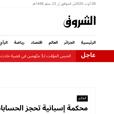
08 أوت 2026م, الموافق ل 23 صفر 1448هـ
الرئيسية
الجزائر
العالم
اقتصاد
رياضة
الرأي
عاجل
الحبس المؤقت لـ3 متّهمين في قضية حادث حافلة بومرداس
العالم
محكمة إسبانية تحجز الحسابات