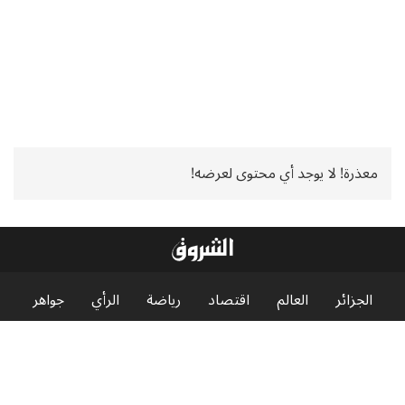
معذرة! لا يوجد أي محتوى لعرضه!
الجزائر
العالم
اقتصاد
رياضة
الرأي
جواهر
منوعات
إنفوجرافيك
الشروق News
الشروق TV
الشروق العربي