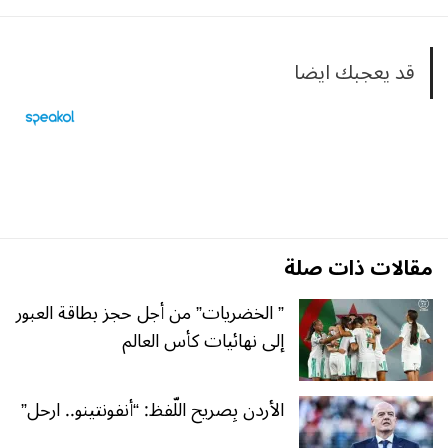
قد يعجبك ايضا
مقالات ذات صلة
” الخضريات” من أجل حجز بطاقة العبور
إلى نهائيات كأس العالم
الأردن بِصريح اللّفظ: “أنفونتينو.. ارحل”