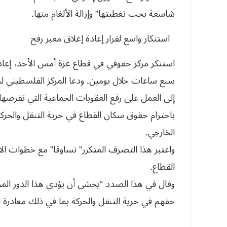
‬شاسعة‮ ‬يجب‮ ‬تغطيتها‮” ‬وإزالة‮ ‬الألغام‮ ‬منها‮.‬
‭ ‬ استنكار‮ ‬واسع‮ ‬لقرار‮ ‬إعادة‮ ‬إغلاق‮ ‬معبر‮ ‬رفح‮ ‬
استنكر مركز حقوقي في قطاع غزة أمس الأحد، إعاد
سبع ساعات خلال يومين. ودعا المركز الفلسطيني لحق
‬الخارجي‮. ‬
‬القطاع‮.‬‭ ‬
‬حقهم‮ ‬في‮ ‬حرية‮ ‬التنقل‮ ‬والحركة‮ ‬بما‮ ‬في‮ ‬ذلك‮ ‬مغادرة‮ ‬القطاع‮ ‬والعودة‮ ‬إليه‮ ‬متى‮ ‬يشاؤون‮”. ‬