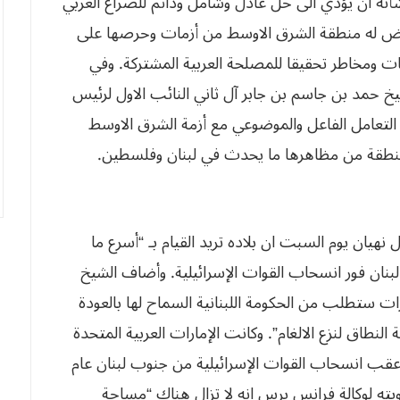
نه ان يؤدي الى حل عادل وشامل ودائم للصراع العربي
 تتعرض له منطقة الشرق الاوسط من أزمات وحرصها على
 ومخاطر تحقيقا للمصلحة العربية المشتركة. وفي
خ حمد بن جاسم بن جابر آل ثاني النائب الاول لرئيس
فشل في التعامل الفاعل والموضوعي مع أزمة الشرق الاوسط
راب والتوتر في المنطقة من مظاهرها ما يحدث في لبنان وفلسطين. 
آل نهيان يوم السبت ان بلاده تريد القيام بـ “أسرع ما
لبنان فور انسحاب القوات الإسرائيلية. وأضاف الشيخ
رات ستطلب من الحكومة اللبنانية السماح لها بالعودة
لنطاق لنزع الالغام”. وكانت الإمارات العربية المتحدة
ة 50 مليون دولار وذلك عقب انسحاب القوات الإسرائيلية من جنوب لبنان عام