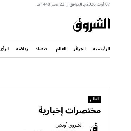
07 أوت 2026م, الموافق ل 22 صفر 1448هـ
الرئيسية
الجزائر
العالم
اقتصاد
رياضة
الرأي
العالم
مختصرات‮ ‬إخبارية
الشروق أونلاين