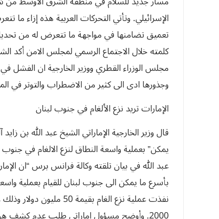
مسار جديد للسلام في منطقة الشرق الاوسط من شأ
الإسرائيلي. وتأتي التحركات العربية هذه إزاء ما
تعميق تضامنها في مواجهة ما تتعرض له من تحديات
كلمته خلال الاجتماع الرسمي لمجلس الامن أكد الشي
مجلس الوزراء القطري ووزير الخارجية ان ال‮‬‮‬‮‬‮‬‮‬‮‬‮
‬وجذورها‮ ‬ادى‮ ‬الى‮ ‬كثير‮ ‬من‮ ‬الاضط‮‬‮‬‮‬‮‬‮‬‮‬‮‬‮‬‮‬‮‬‮‬
الإمارات‮ ‬تريد‮ ‬نزع‮ ‬الألغام‮ ‬في‮ ‬جنوب‮ ‬لبنان
قال وزير الخارجية الإماراتي الشيخ عبد الله بن زايد 
يمكن” بعملية واسعة النطاق لنزع الالغام في جنوب 
عبد الله في بيان تلقته وكالة فرانس برس “ان الإما
بأسرع ما يمكن الى جنوب لبنان للقيام بعملية واسعة ا
نفذت عملية نزع الغام بقيم