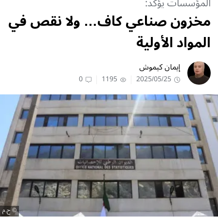
المؤسسات يؤكد:
مخزون صناعي كاف… ولا نقص في
المواد الأولية
إيمان كيموش
0
1195
2025/05/25
ح.م